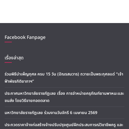
Facebook Fanpage
เรื่องล่าสุด
ร่วมพิธีบำเพ็ญกุศล ครบ 15 วัน (ปัณรสมวาร) ถวายเป็นพระกุศลแด่ “เจ้า
ฟ้าพัชรกิติยาภาฯ”
ประกาศมหาวิทยาลัยราชภัฏเลย เรื่อง การจำหน่ายครุภัณฑ์ยานพาหนะและ
ขนส่ง โดยวิธีขายทอดตลาด
มหาวิทยาลัยราชภัฏเลย ร่วมงานวันจักรี 6 เมษายน 2569
ประกวดราคาจ้างก่อสร้างจ้างปรับปรุงศูนย์ฝึกประสบการณ์วิชาชีพครู และ