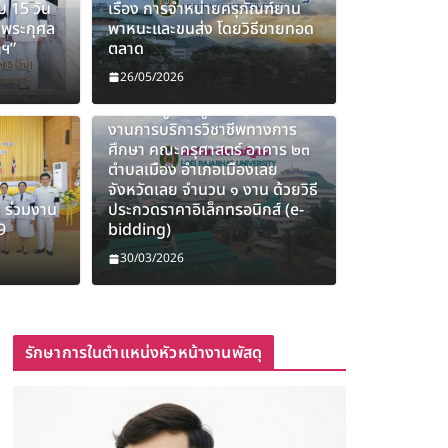
บ 15 วัน
เรื่อง การจำหน่ายครุภัณฑ์ยาน
นพระกุศล
พาหนะและขนส่ง โดยวิธีขายทอด
าฯ”
ตลาด
ประกวดราคาจ้างก่อสร้างจ้าง
26/05/2026
ปรับปรุงศูนย์ฝึกประสบการณ์
วิชาชีพครู และศูนย์ประสาน
งานการบริการวิชาชีพทางการ
ศึกษา คณะครุศาสตร์ อาคาร ๒๓
ตำบลเมือง อำเภอเมืองเลย
จังหวัดเลย จำนวน ๑ งาน ด้วยวิธี
ชภัฏเลย ร่วมงานวันจักรี 6 เมษายน 2569
 ร่วมงาน
ประกวดราคาอิเล็กทรอนิกส์ (e-
9
bidding)
ารีสิงห์
30/03/2026
รักษาการในตำแหน่งหัวหน้างานพัสดุ