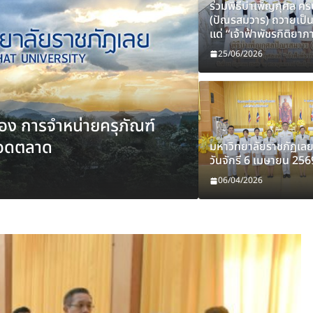
ร่วมพิธีบำเพ็ญกุศล คร
(ปัณรสมวาร) ถวายเป็
แด่ “เจ้าฟ้าพัชรกิติยาภ
25/06/2026
่อง การจำหน่ายครุภัณฑ์
ข่าวกิจกรรม
ทอดตลาด
มหาวิทยาลัยรา
มหาวิทยาลัยราชภัฏเลย
วันจักรี 6 เมษายน 256
06/04/2026
นายวัฒนะ ส
06/04/2026