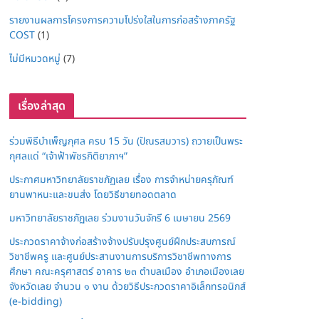
รายงานผลการโครงการความโปร่งใสในการก่อสร้างภาครัฐ
COST
(1)
ไม่มีหมวดหมู่
(7)
เรื่องล่าสุด
ร่วมพิธีบำเพ็ญกุศล ครบ 15 วัน (ปัณรสมวาร) ถวายเป็นพระ
กุศลแด่ “เจ้าฟ้าพัชรกิติยาภาฯ”
ประกาศมหาวิทยาลัยราชภัฏเลย เรื่อง การจำหน่ายครุภัณฑ์
ยานพาหนะและขนส่ง โดยวิธีขายทอดตลาด
มหาวิทยาลัยราชภัฏเลย ร่วมงานวันจักรี 6 เมษายน 2569
ประกวดราคาจ้างก่อสร้างจ้างปรับปรุงศูนย์ฝึกประสบการณ์
วิชาชีพครู และศูนย์ประสานงานการบริการวิชาชีพทางการ
ศึกษา คณะครุศาสตร์ อาคาร ๒๓ ตำบลเมือง อำเภอเมืองเลย
จังหวัดเลย จำนวน ๑ งาน ด้วยวิธีประกวดราคาอิเล็กทรอนิกส์
(e-bidding)