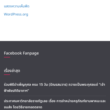
แสดงความเห็นฟีด
WordPress.org
Facebook Fanpage
เรื่องล่าสุด
ร่วมพิธีบำเพ็ญกุศล ครบ 15 วัน (ปัณรสมวาร) ถวายเป็นพระกุศลแด่ “เจ้า
ฟ้าพัชรกิติยาภาฯ”
ประกาศมหาวิทยาลัยราชภัฏเลย เรื่อง การจำหน่ายครุภัณฑ์ยานพาหนะและ
ขนส่ง โดยวิธีขายทอดตลาด