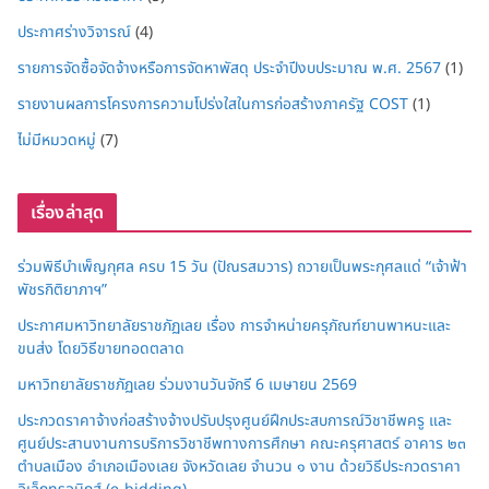
ประกาศร่างวิจารณ์
(4)
รายการจัดซื้อจัดจ้างหรือการจัดหาพัสดุ ประจำปีงบประมาณ พ.ศ. 2567
(1)
รายงานผลการโครงการความโปร่งใสในการก่อสร้างภาครัฐ COST
(1)
ไม่มีหมวดหมู่
(7)
เรื่องล่าสุด
ร่วมพิธีบำเพ็ญกุศล ครบ 15 วัน (ปัณรสมวาร) ถวายเป็นพระกุศลแด่ “เจ้าฟ้า
พัชรกิติยาภาฯ”
ประกาศมหาวิทยาลัยราชภัฏเลย เรื่อง การจำหน่ายครุภัณฑ์ยานพาหนะและ
ขนส่ง โดยวิธีขายทอดตลาด
มหาวิทยาลัยราชภัฏเลย ร่วมงานวันจักรี 6 เมษายน 2569
ประกวดราคาจ้างก่อสร้างจ้างปรับปรุงศูนย์ฝึกประสบการณ์วิชาชีพครู และ
ศูนย์ประสานงานการบริการวิชาชีพทางการศึกษา คณะครุศาสตร์ อาคาร ๒๓
ตำบลเมือง อำเภอเมืองเลย จังหวัดเลย จำนวน ๑ งาน ด้วยวิธีประกวดราคา