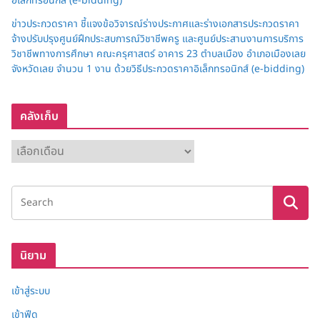
อิเล็กทรอนิกส์ (e-bidding)
ข่าวประกวดราคา ชี้แจงข้อวิจารณ์ร่างประกาศและร่างเอกสารประกวดราคา
จ้างปรับปรุงศูนย์ฝึกประสบการณ์วิชาชีพครู และศูนย์ประสานงานการบริการ
วิชาชีพทางการศึกษา คณะครุศาสตร์ อาคาร 23 ตำบลเมือง อำเภอเมืองเลย
จังหวัดเลย จำนวน 1 งาน ด้วยวิธีประกวดราคาอิเล็กทรอนิกส์ (e-bidding)
คลังเก็บ
ค
ลั
ง
เ
ก็
บ
นิยาม
เข้าสู่ระบบ
เข้าฟีด