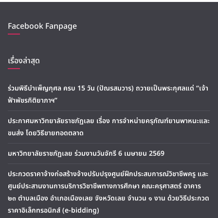
Facebook Fanpage
เรื่องล่าสุด
ร่วมพิธีบำเพ็ญกุศล ครบ 15 วัน (ปัณรสมวาร) ถวายเป็นพระกุศลแด่ “เจ้า
ฟ้าพัชรกิติยาภาฯ”
ประกาศมหาวิทยาลัยราชภัฏเลย เรื่อง การจำหน่ายครุภัณฑ์ยานพาหนะและ
ขนส่ง โดยวิธีขายทอดตลาด
มหาวิทยาลัยราชภัฏเลย ร่วมงานวันจักรี 6 เมษายน 2569
ประกวดราคาจ้างก่อสร้างจ้างปรับปรุงศูนย์ฝึกประสบการณ์วิชาชีพครู และ
ศูนย์ประสานงานการบริการวิชาชีพทางการศึกษา คณะครุศาสตร์ อาคาร
๒๓ ตำบลเมือง อำเภอเมืองเลย จังหวัดเลย จำนวน ๑ งาน ด้วยวิธีประกวด
ราคาอิเล็กทรอนิกส์ (e-bidding)