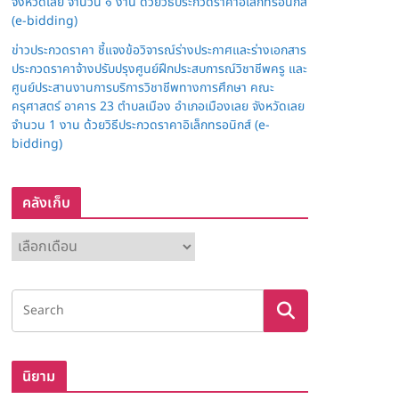
จังหวัดเลย จำนวน ๑ งาน ด้วยวิธีประกวดราคาอิเล็กทรอนิกส์
(e-bidding)
ข่าวประกวดราคา ชี้แจงข้อวิจารณ์ร่างประกาศและร่างเอกสาร
ประกวดราคาจ้างปรับปรุงศูนย์ฝึกประสบการณ์วิชาชีพครู และ
ศูนย์ประสานงานการบริการวิชาชีพทางการศึกษา คณะ
ครุศาสตร์ อาคาร 23 ตำบลเมือง อำเภอเมืองเลย จังหวัดเลย
จำนวน 1 งาน ด้วยวิธีประกวดราคาอิเล็กทรอนิกส์ (e-
bidding)
คลังเก็บ
ค
ลั
ง
เ
ก็
บ
นิยาม