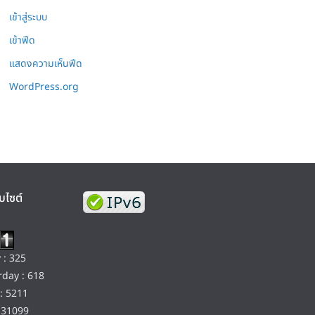
เข้าสู่ระบบ
เข้าฟีด
แสดงความเห็นฟีด
WordPress.org
บไซต์
 : 325
day : 618
: 5211
131099