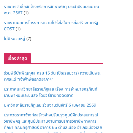
รายการจัดซื้อจัดจ้างหรือการจัดหาพัสดุ ประจำปีงบประมาณ
พ.ศ. 2567
(1)
รายงานผลการโครงการความโปร่งใสในการก่อสร้างภาครัฐ
COST
(1)
ไม่มีหมวดหมู่
(7)
เรื่องล่าสุด
ร่วมพิธีบำเพ็ญกุศล ครบ 15 วัน (ปัณรสมวาร) ถวายเป็นพระ
กุศลแด่ “เจ้าฟ้าพัชรกิติยาภาฯ”
ประกาศมหาวิทยาลัยราชภัฏเลย เรื่อง การจำหน่ายครุภัณฑ์
ยานพาหนะและขนส่ง โดยวิธีขายทอดตลาด
มหาวิทยาลัยราชภัฏเลย ร่วมงานวันจักรี 6 เมษายน 2569
ประกวดราคาจ้างก่อสร้างจ้างปรับปรุงศูนย์ฝึกประสบการณ์
วิชาชีพครู และศูนย์ประสานงานการบริการวิชาชีพทางการ
ศึกษา คณะครุศาสตร์ อาคาร ๒๓ ตำบลเมือง อำเภอเมืองเลย