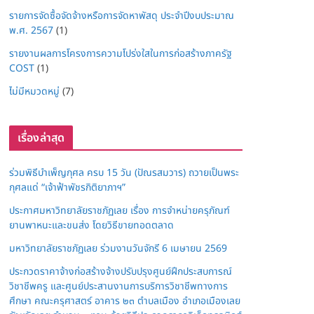
รายการจัดซื้อจัดจ้างหรือการจัดหาพัสดุ ประจำปีงบประมาณ
พ.ศ. 2567
(1)
รายงานผลการโครงการความโปร่งใสในการก่อสร้างภาครัฐ
COST
(1)
ไม่มีหมวดหมู่
(7)
เรื่องล่าสุด
ร่วมพิธีบำเพ็ญกุศล ครบ 15 วัน (ปัณรสมวาร) ถวายเป็นพระ
กุศลแด่ “เจ้าฟ้าพัชรกิติยาภาฯ”
ประกาศมหาวิทยาลัยราชภัฏเลย เรื่อง การจำหน่ายครุภัณฑ์
ยานพาหนะและขนส่ง โดยวิธีขายทอดตลาด
มหาวิทยาลัยราชภัฏเลย ร่วมงานวันจักรี 6 เมษายน 2569
ประกวดราคาจ้างก่อสร้างจ้างปรับปรุงศูนย์ฝึกประสบการณ์
วิชาชีพครู และศูนย์ประสานงานการบริการวิชาชีพทางการ
ศึกษา คณะครุศาสตร์ อาคาร ๒๓ ตำบลเมือง อำเภอเมืองเลย