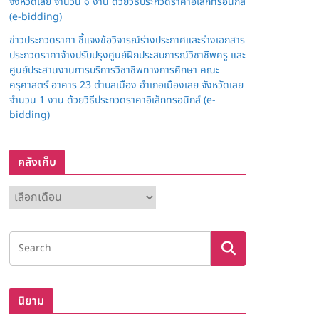
จังหวัดเลย จำนวน ๑ งาน ด้วยวิธีประกวดราคาอิเล็กทรอนิกส์
(e-bidding)
ข่าวประกวดราคา ชี้แจงข้อวิจารณ์ร่างประกาศและร่างเอกสาร
ประกวดราคาจ้างปรับปรุงศูนย์ฝึกประสบการณ์วิชาชีพครู และ
ศูนย์ประสานงานการบริการวิชาชีพทางการศึกษา คณะ
ครุศาสตร์ อาคาร 23 ตำบลเมือง อำเภอเมืองเลย จังหวัดเลย
จำนวน 1 งาน ด้วยวิธีประกวดราคาอิเล็กทรอนิกส์ (e-
bidding)
คลังเก็บ
ค
ลั
ง
เ
ก็
บ
นิยาม