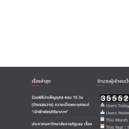
เรื่องล่าสุด
จำนวนผู้เข้าชมเว็
ร่วมพิธีบำเพ็ญกุศล ครบ 15 วัน
(ปัณรสมวาร) ถวายเป็นพระกุศลแด่
Users Today
“เจ้าฟ้าพัชรกิติยาภาฯ”
Users Yester
This Month 
ประกาศมหาวิทยาลัยราชภัฏเลย เรื่อง
This Year : 