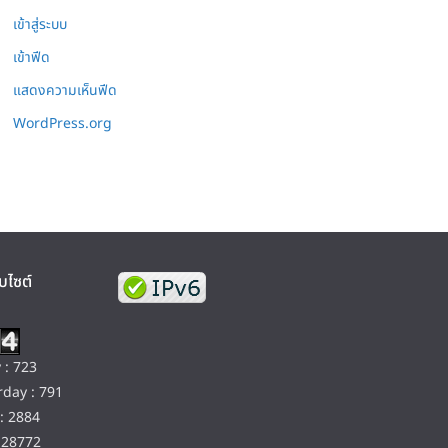
เข้าสู่ระบบ
เข้าฟีด
แสดงความเห็นฟีด
WordPress.org
บไซต์
 : 723
day : 791
: 2884
128772