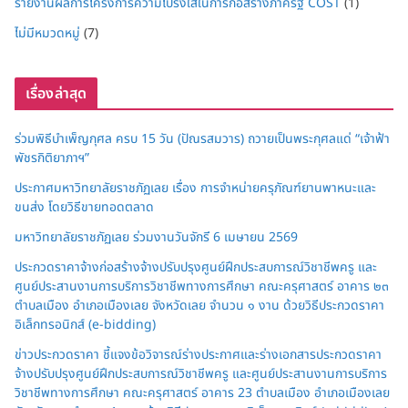
รายงานผลการโครงการความโปร่งใสในการก่อสร้างภาครัฐ COST
(1)
ไม่มีหมวดหมู่
(7)
เรื่องล่าสุด
ร่วมพิธีบำเพ็ญกุศล ครบ 15 วัน (ปัณรสมวาร) ถวายเป็นพระกุศลแด่ “เจ้าฟ้า
พัชรกิติยาภาฯ”
ประกาศมหาวิทยาลัยราชภัฏเลย เรื่อง การจำหน่ายครุภัณฑ์ยานพาหนะและ
ขนส่ง โดยวิธีขายทอดตลาด
มหาวิทยาลัยราชภัฏเลย ร่วมงานวันจักรี 6 เมษายน 2569
ประกวดราคาจ้างก่อสร้างจ้างปรับปรุงศูนย์ฝึกประสบการณ์วิชาชีพครู และ
ศูนย์ประสานงานการบริการวิชาชีพทางการศึกษา คณะครุศาสตร์ อาคาร ๒๓
ตำบลเมือง อำเภอเมืองเลย จังหวัดเลย จำนวน ๑ งาน ด้วยวิธีประกวดราคา
อิเล็กทรอนิกส์ (e-bidding)
ข่าวประกวดราคา ชี้แจงข้อวิจารณ์ร่างประกาศและร่างเอกสารประกวดราคา
จ้างปรับปรุงศูนย์ฝึกประสบการณ์วิชาชีพครู และศูนย์ประสานงานการบริการ
วิชาชีพทางการศึกษา คณะครุศาสตร์ อาคาร 23 ตำบลเมือง อำเภอเมืองเลย