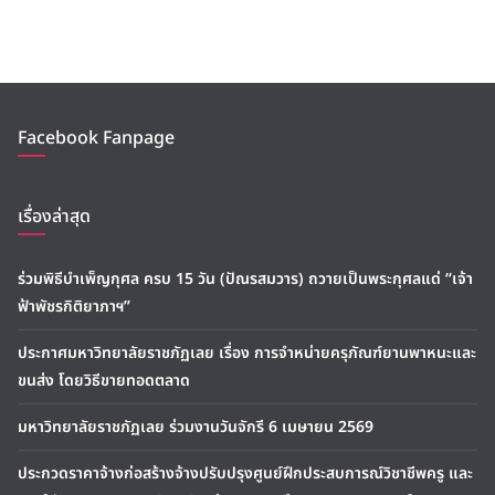
Facebook Fanpage
เรื่องล่าสุด
ร่วมพิธีบำเพ็ญกุศล ครบ 15 วัน (ปัณรสมวาร) ถวายเป็นพระกุศลแด่ “เจ้า
ฟ้าพัชรกิติยาภาฯ”
ประกาศมหาวิทยาลัยราชภัฏเลย เรื่อง การจำหน่ายครุภัณฑ์ยานพาหนะและ
ขนส่ง โดยวิธีขายทอดตลาด
มหาวิทยาลัยราชภัฏเลย ร่วมงานวันจักรี 6 เมษายน 2569
ประกวดราคาจ้างก่อสร้างจ้างปรับปรุงศูนย์ฝึกประสบการณ์วิชาชีพครู และ