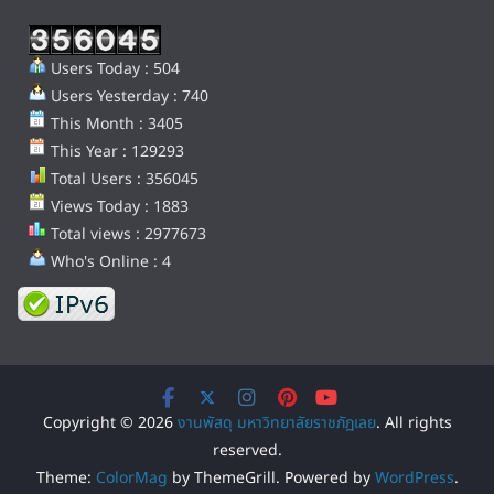
Users Today : 504
Users Yesterday : 740
This Month : 3405
This Year : 129293
Total Users : 356045
Views Today : 1883
Total views : 2977673
Who's Online : 4
Copyright © 2026
งานพัสดุ มหาวิทยาลัยราชภัฏเลย
. All rights
reserved.
Theme:
ColorMag
by ThemeGrill. Powered by
WordPress
.