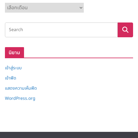
ค
ลั
ง
เ
ก็
บ
นิยาม
เข้าสู่ระบบ
เข้าฟีด
แสดงความเห็นฟีด
WordPress.org