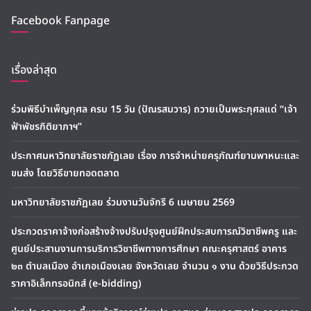
Facebook Fanpage
เรื่องล่าสุด
ร่วมพิธีบำเพ็ญกุศล ครบ 15 วัน (ปัณรสมวาร) ถวายเป็นพระกุศลแด่ “เจ้า
ฟ้าพัชรกิติยาภาฯ”
ประกาศมหาวิทยาลัยราชภัฏเลย เรื่อง การจำหน่ายครุภัณฑ์ยานพาหนะและ
ขนส่ง โดยวิธีขายทอดตลาด
มหาวิทยาลัยราชภัฏเลย ร่วมงานวันจักรี 6 เมษายน 2569
ประกวดราคาจ้างก่อสร้างจ้างปรับปรุงศูนย์ฝึกประสบการณ์วิชาชีพครู และ
ศูนย์ประสานงานการบริการวิชาชีพทางการศึกษา คณะครุศาสตร์ อาคาร
๒๓ ตำบลเมือง อำเภอเมืองเลย จังหวัดเลย จำนวน ๑ งาน ด้วยวิธีประกวด
ราคาอิเล็กทรอนิกส์ (e-bidding)