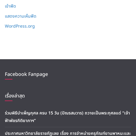
เข้าฟีด
แสดงความเห็นฟีด
WordPress.org
Facebook Fanpage
เรื่องล่าสุด
ร่วมพิธีบำเพ็ญกุศล ครบ 15 วัน (ปัณรสมวาร) ถวายเป็นพระกุศลแด่ “เจ้า
ฟ้าพัชรกิติยาภาฯ”
ประกาศมหาวิทยาลัยราชภัฏเลย เรื่อง การจำหน่ายครุภัณฑ์ยานพาหนะและ