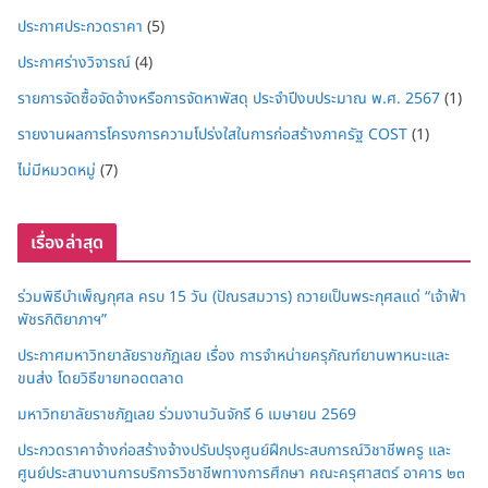
ประกาศประกวดราคา
(5)
ประกาศร่างวิจารณ์
(4)
รายการจัดซื้อจัดจ้างหรือการจัดหาพัสดุ ประจำปีงบประมาณ พ.ศ. 2567
(1)
รายงานผลการโครงการความโปร่งใสในการก่อสร้างภาครัฐ COST
(1)
ไม่มีหมวดหมู่
(7)
เรื่องล่าสุด
ร่วมพิธีบำเพ็ญกุศล ครบ 15 วัน (ปัณรสมวาร) ถวายเป็นพระกุศลแด่ “เจ้าฟ้า
พัชรกิติยาภาฯ”
ประกาศมหาวิทยาลัยราชภัฏเลย เรื่อง การจำหน่ายครุภัณฑ์ยานพาหนะและ
ขนส่ง โดยวิธีขายทอดตลาด
มหาวิทยาลัยราชภัฏเลย ร่วมงานวันจักรี 6 เมษายน 2569
ประกวดราคาจ้างก่อสร้างจ้างปรับปรุงศูนย์ฝึกประสบการณ์วิชาชีพครู และ
ศูนย์ประสานงานการบริการวิชาชีพทางการศึกษา คณะครุศาสตร์ อาคาร ๒๓