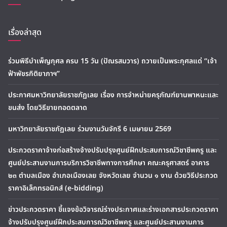
เรื่องล่าสุด
ร่วมพิธีบำเพ็ญกุศล ครบ 15 วัน (ปัณรสมวาร) ถวายเป็นพระกุศลแด่ “เจ้า
ฟ้าพัชรกิติยาภาฯ”
ประกาศมหาวิทยาลัยราชภัฏเลย เรื่อง การจำหน่ายครุภัณฑ์ยานพาหนะและ
ขนส่ง โดยวิธีขายทอดตลาด
มหาวิทยาลัยราชภัฏเลย ร่วมงานวันจักรี 6 เมษายน 2569
ประกวดราคาจ้างก่อสร้างจ้างปรับปรุงศูนย์ฝึกประสบการณ์วิชาชีพครู และ
ศูนย์ประสานงานการบริการวิชาชีพทางการศึกษา คณะครุศาสตร์ อาคาร
๒๓ ตำบลเมือง อำเภอเมืองเลย จังหวัดเลย จำนวน ๑ งาน ด้วยวิธีประกวด
ราคาอิเล็กทรอนิกส์ (e-bidding)
ข่าวประกวดราคา ชี้แจงข้อวิจารณ์ร่างประกาศและร่างเอกสารประกวดราคา
จ้างปรับปรุงศูนย์ฝึกประสบการณ์วิชาชีพครู และศูนย์ประสานงานการ