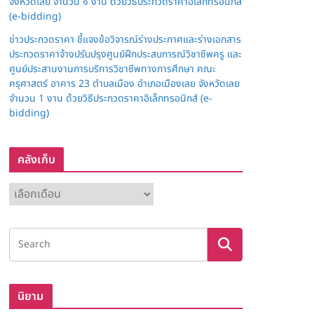
จังหวัดเลย จำนวน ๑ งาน ด้วยวิธีประกวดราคาอิเล็กทรอนิกส์
(e-bidding)
ข่าวประกวดราคา ชี้แจงข้อวิจารณ์ร่างประกาศและร่างเอกสาร
ประกวดราคาจ้างปรับปรุงศูนย์ฝึกประสบการณ์วิชาชีพครู และ
ศูนย์ประสานงานการบริการวิชาชีพทางการศึกษา คณะ
ครุศาสตร์ อาคาร 23 ตำบลเมือง อำเภอเมืองเลย จังหวัดเลย
จำนวน 1 งาน ด้วยวิธีประกวดราคาอิเล็กทรอนิกส์ (e-
bidding)
คลังเก็บ
ค
ลั
ง
เ
ก็
บ
นิยาม