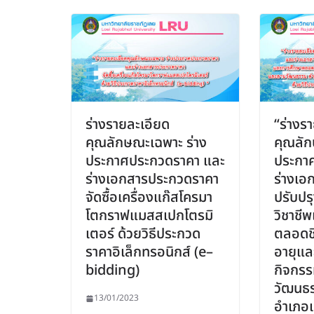
ร่างรายละเอียด
“ร่างร
คุณลักษณะเฉพาะ ร่าง
คุณลัก
ประกาศประกวดราคา และ
ประกา
ร่างเอกสารประกวดราคา
ร่างเอ
จัดซื้อเครื่องแก๊สโครมา
ปรับปร
โตกราฟแมสสเปกโตรมิ
วิชาชี
เตอร์ ด้วยวิธีประกวด
ตลอดชี
ราคาอิเล็กทรอนิกส์ (e–
อายุแล
bidding)
กิจกร
วัฒนธ
13/01/2023
อำเภอเ