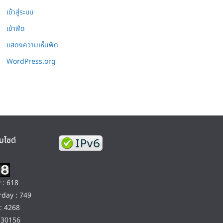
เข้าสู่ระบบ
เข้าฟีด
แสดงความเห็นฟีด
WordPress.org
บไซต์
 : 618
day : 749
: 4268
130156