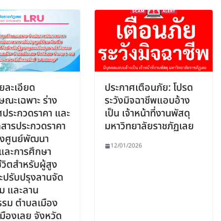
ายละเอียด
ประกาศเตือนภัย: โปรด
ษณะเฉพาะ ร่าง
ระวังมิจฉาชีพแอบอ้าง
ศประกวดราคา และ
เป็น เจ้าหน้าที่งานพัสดุ
กสารประกวดราคา
มหาวิทยาลัยราชภัฏเลย
ุงศูนย์พัฒนา
12/01/2026
พและการศึกษา
วิตสำหรับผู้สูง
ะปรับปรุงลานจัด
รม และลาน
รรม ตำบลเมือง
มืองเลย จังหวัด