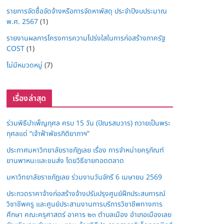
รายการจัดซื้อจัดจ้างหรือการจัดหาพัสดุ ประจำปีงบประมาณ
พ.ศ. 2567
(1)
รายงานผลการโครงการความโปร่งใสในการก่อสร้างภาครัฐ
COST
(1)
ไม่มีหมวดหมู่
(7)
เรื่องล่าสุด
ร่วมพิธีบำเพ็ญกุศล ครบ 15 วัน (ปัณรสมวาร) ถวายเป็นพระ
กุศลแด่ “เจ้าฟ้าพัชรกิติยาภาฯ”
ประกาศมหาวิทยาลัยราชภัฏเลย เรื่อง การจำหน่ายครุภัณฑ์
ยานพาหนะและขนส่ง โดยวิธีขายทอดตลาด
มหาวิทยาลัยราชภัฏเลย ร่วมงานวันจักรี 6 เมษายน 2569
ประกวดราคาจ้างก่อสร้างจ้างปรับปรุงศูนย์ฝึกประสบการณ์
วิชาชีพครู และศูนย์ประสานงานการบริการวิชาชีพทางการ
ศึกษา คณะครุศาสตร์ อาคาร ๒๓ ตำบลเมือง อำเภอเมืองเลย