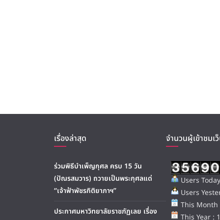
เรื่องล่าสุด
จำนวนผู้เข้าชมเว็
ร่วมพิธีบำเพ็ญกุศล ครบ 15 วัน
(ปัณรสมวาร) ถวายเป็นพระกุศลแด่
Users Today
“เจ้าฟ้าพัชรกิติยาภาฯ”
Users Yester
This Month 
ประกาศมหาวิทยาลัยราชภัฏเลย เรื่อง
This Year : 