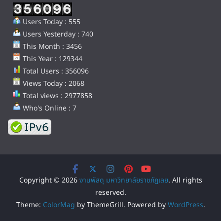
Users Today : 555
Users Yesterday : 740
This Month : 3456
This Year : 129344
Total Users : 356096
Views Today : 2068
Total views : 2977858
Who's Online : 7
Copyright © 2026
งานพัสดุ มหาวิทยาลัยราชภัฏเลย
. All rights
reserved.
Theme:
ColorMag
by ThemeGrill. Powered by
WordPress
.