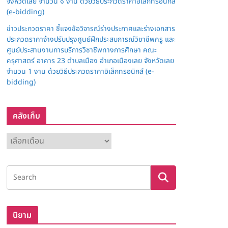
จังหวัดเลย จำนวน ๑ งาน ด้วยวิธีประกวดราคาอิเล็กทรอนิกส์
(e-bidding)
ข่าวประกวดราคา ชี้แจงข้อวิจารณ์ร่างประกาศและร่างเอกสาร
ประกวดราคาจ้างปรับปรุงศูนย์ฝึกประสบการณ์วิชาชีพครู และ
ศูนย์ประสานงานการบริการวิชาชีพทางการศึกษา คณะ
ครุศาสตร์ อาคาร 23 ตำบลเมือง อำเภอเมืองเลย จังหวัดเลย
จำนวน 1 งาน ด้วยวิธีประกวดราคาอิเล็กทรอนิกส์ (e-
bidding)
คลังเก็บ
ค
ลั
ง
เ
ก็
บ
นิยาม