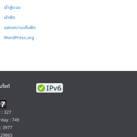
เข้าสู่ระบบ
เข้าฟีด
แสดงความเห็นฟีด
WordPress.org
บไซต์
 : 327
day : 749
: 3977
129865