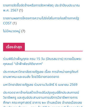
รายการจัดซื้อจัดจ้างหรือการจัดหาพัสดุ ประจำปีงบประมาณ
พ.ศ. 2567
(1)
รายงานผลการโครงการความโปร่งใสในการก่อสร้างภาครัฐ
COST
(1)
ไม่มีหมวดหมู่
(7)
เรื่องล่าสุด
ร่วมพิธีบำเพ็ญกุศล ครบ 15 วัน (ปัณรสมวาร) ถวายเป็นพระ
กุศลแด่ “เจ้าฟ้าพัชรกิติยาภาฯ”
ประกาศมหาวิทยาลัยราชภัฏเลย เรื่อง การจำหน่ายครุภัณฑ์
ยานพาหนะและขนส่ง โดยวิธีขายทอดตลาด
มหาวิทยาลัยราชภัฏเลย ร่วมงานวันจักรี 6 เมษายน 2569
ประกวดราคาจ้างก่อสร้างจ้างปรับปรุงศูนย์ฝึกประสบการณ์
วิชาชีพครู และศูนย์ประสานงานการบริการวิชาชีพทางการ
ศึกษา คณะครุศาสตร์ อาคาร ๒๓ ตำบลเมือง อำเภอเมืองเลย