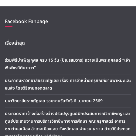
Facebook Fanpage
เรื่องล่าสุด
ร่วมพิธีบำเพ็ญกุศล ครบ 15 วัน (ปัณรสมวาร) ถวายเป็นพระกุศลแด่ “เจ้า
ฟ้าพัชรกิติยาภาฯ”
ประกาศมหาวิทยาลัยราชภัฏเลย เรื่อง การจำหน่ายครุภัณฑ์ยานพาหนะและ
ขนส่ง โดยวิธีขายทอดตลาด
มหาวิทยาลัยราชภัฏเลย ร่วมงานวันจักรี 6 เมษายน 2569
ประกวดราคาจ้างก่อสร้างจ้างปรับปรุงศูนย์ฝึกประสบการณ์วิชาชีพครู และ
ศูนย์ประสานงานการบริการวิชาชีพทางการศึกษา คณะครุศาสตร์ อาคาร
๒๓ ตำบลเมือง อำเภอเมืองเลย จังหวัดเลย จำนวน ๑ งาน ด้วยวิธีประกวด