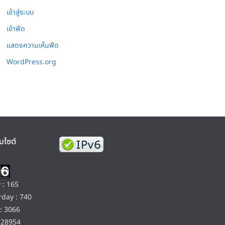
เข้าสู่ระบบ
เข้าฟีด
แสดงความเห็นฟีด
WordPress.org
บไซต์
 : 165
day : 740
: 3066
128954