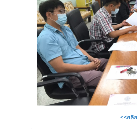
<<คลิ