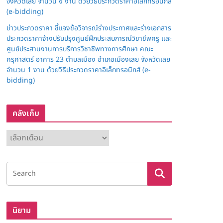
จังหวัดเลย จำนวน ๑ งาน ด้วยวิธีประกวดราคาอิเล็กทรอนิกส์
(e-bidding)
ข่าวประกวดราคา ชี้แจงข้อวิจารณ์ร่างประกาศและร่างเอกสาร
ประกวดราคาจ้างปรับปรุงศูนย์ฝึกประสบการณ์วิชาชีพครู และ
ศูนย์ประสานงานการบริการวิชาชีพทางการศึกษา คณะ
ครุศาสตร์ อาคาร 23 ตำบลเมือง อำเภอเมืองเลย จังหวัดเลย
จำนวน 1 งาน ด้วยวิธีประกวดราคาอิเล็กทรอนิกส์ (e-
bidding)
คลังเก็บ
ค
ลั
ง
เ
ก็
บ
นิยาม