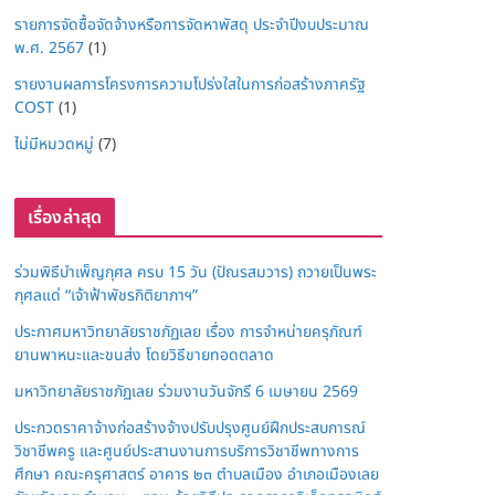
รายการจัดซื้อจัดจ้างหรือการจัดหาพัสดุ ประจำปีงบประมาณ
พ.ศ. 2567
(1)
รายงานผลการโครงการความโปร่งใสในการก่อสร้างภาครัฐ
COST
(1)
ไม่มีหมวดหมู่
(7)
เรื่องล่าสุด
ร่วมพิธีบำเพ็ญกุศล ครบ 15 วัน (ปัณรสมวาร) ถวายเป็นพระ
กุศลแด่ “เจ้าฟ้าพัชรกิติยาภาฯ”
ประกาศมหาวิทยาลัยราชภัฏเลย เรื่อง การจำหน่ายครุภัณฑ์
ยานพาหนะและขนส่ง โดยวิธีขายทอดตลาด
มหาวิทยาลัยราชภัฏเลย ร่วมงานวันจักรี 6 เมษายน 2569
ประกวดราคาจ้างก่อสร้างจ้างปรับปรุงศูนย์ฝึกประสบการณ์
วิชาชีพครู และศูนย์ประสานงานการบริการวิชาชีพทางการ
ศึกษา คณะครุศาสตร์ อาคาร ๒๓ ตำบลเมือง อำเภอเมืองเลย