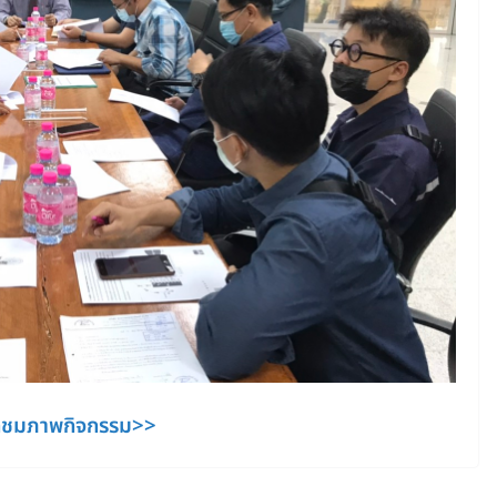
กชมภาพกิจกรรม>>