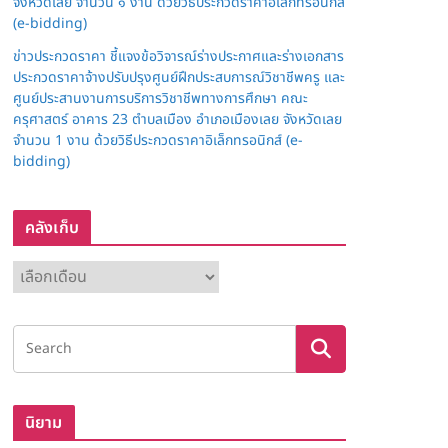
จังหวัดเลย จำนวน ๑ งาน ด้วยวิธีประกวดราคาอิเล็กทรอนิกส์
(e-bidding)
ข่าวประกวดราคา ชี้แจงข้อวิจารณ์ร่างประกาศและร่างเอกสาร
ประกวดราคาจ้างปรับปรุงศูนย์ฝึกประสบการณ์วิชาชีพครู และ
ศูนย์ประสานงานการบริการวิชาชีพทางการศึกษา คณะ
ครุศาสตร์ อาคาร 23 ตำบลเมือง อำเภอเมืองเลย จังหวัดเลย
จำนวน 1 งาน ด้วยวิธีประกวดราคาอิเล็กทรอนิกส์ (e-
bidding)
คลังเก็บ
ค
ลั
ง
เ
ก็
บ
นิยาม