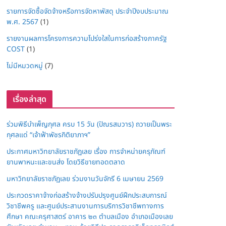
รายการจัดซื้อจัดจ้างหรือการจัดหาพัสดุ ประจำปีงบประมาณ
พ.ศ. 2567
(1)
รายงานผลการโครงการความโปร่งใสในการก่อสร้างภาครัฐ
COST
(1)
ไม่มีหมวดหมู่
(7)
เรื่องล่าสุด
ร่วมพิธีบำเพ็ญกุศล ครบ 15 วัน (ปัณรสมวาร) ถวายเป็นพระ
กุศลแด่ “เจ้าฟ้าพัชรกิติยาภาฯ”
ประกาศมหาวิทยาลัยราชภัฏเลย เรื่อง การจำหน่ายครุภัณฑ์
ยานพาหนะและขนส่ง โดยวิธีขายทอดตลาด
มหาวิทยาลัยราชภัฏเลย ร่วมงานวันจักรี 6 เมษายน 2569
ประกวดราคาจ้างก่อสร้างจ้างปรับปรุงศูนย์ฝึกประสบการณ์
วิชาชีพครู และศูนย์ประสานงานการบริการวิชาชีพทางการ
ศึกษา คณะครุศาสตร์ อาคาร ๒๓ ตำบลเมือง อำเภอเมืองเลย