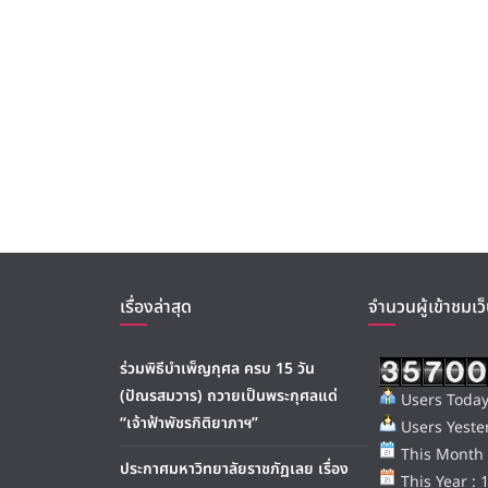
เรื่องล่าสุด
จำนวนผู้เข้าชมเว็
ร่วมพิธีบำเพ็ญกุศล ครบ 15 วัน
(ปัณรสมวาร) ถวายเป็นพระกุศลแด่
Users Today
“เจ้าฟ้าพัชรกิติยาภาฯ”
Users Yester
This Month 
ประกาศมหาวิทยาลัยราชภัฏเลย เรื่อง
This Year : 