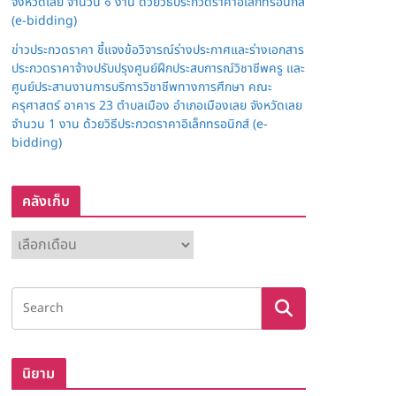
จังหวัดเลย จำนวน ๑ งาน ด้วยวิธีประกวดราคาอิเล็กทรอนิกส์
(e-bidding)
ข่าวประกวดราคา ชี้แจงข้อวิจารณ์ร่างประกาศและร่างเอกสาร
ประกวดราคาจ้างปรับปรุงศูนย์ฝึกประสบการณ์วิชาชีพครู และ
ศูนย์ประสานงานการบริการวิชาชีพทางการศึกษา คณะ
ครุศาสตร์ อาคาร 23 ตำบลเมือง อำเภอเมืองเลย จังหวัดเลย
จำนวน 1 งาน ด้วยวิธีประกวดราคาอิเล็กทรอนิกส์ (e-
bidding)
คลังเก็บ
ค
ลั
ง
เ
ก็
บ
นิยาม