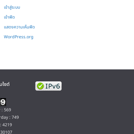
เข้าสู่ระบบ
เข้าฟีด
แสดงความเห็นฟีด
WordPress.org
บไซต์
 : 569
day : 749
: 4219
130107