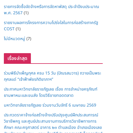
รายการจัดซื้อจัดจ้างหรือการจัดหาพัสดุ ประจำปีงบประมาณ
พ.ศ. 2567
(1)
รายงานผลการโครงการความโปร่งใสในการก่อสร้างภาครัฐ
COST
(1)
ไม่มีหมวดหมู่
(7)
เรื่องล่าสุด
ร่วมพิธีบำเพ็ญกุศล ครบ 15 วัน (ปัณรสมวาร) ถวายเป็นพระ
กุศลแด่ “เจ้าฟ้าพัชรกิติยาภาฯ”
ประกาศมหาวิทยาลัยราชภัฏเลย เรื่อง การจำหน่ายครุภัณฑ์
ยานพาหนะและขนส่ง โดยวิธีขายทอดตลาด
มหาวิทยาลัยราชภัฏเลย ร่วมงานวันจักรี 6 เมษายน 2569
ประกวดราคาจ้างก่อสร้างจ้างปรับปรุงศูนย์ฝึกประสบการณ์
วิชาชีพครู และศูนย์ประสานงานการบริการวิชาชีพทางการ
ศึกษา คณะครุศาสตร์ อาคาร ๒๓ ตำบลเมือง อำเภอเมืองเลย