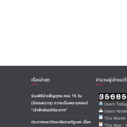
เรื่องล่าสุด
จำนวนผู้เข้าชมเว็
ร่วมพิธีบำเพ็ญกุศล ครบ 15 วัน
(ปัณรสมวาร) ถวายเป็นพระกุศลแด่
Users Today
“เจ้าฟ้าพัชรกิติยาภาฯ”
Users Yester
This Month 
ประกาศมหาวิทยาลัยราชภัฏเลย เรื่อง
This Year : 