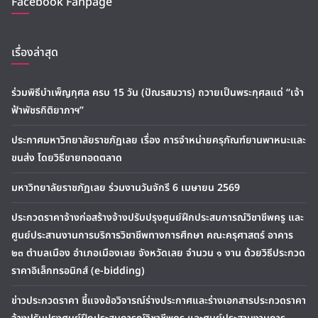
Facebook Fanpage
เรื่องล่าสุด
ร่วมพิธีบำเพ็ญกุศล ครบ 15 วัน (ปัณรสมวาร) ถวายเป็นพระกุศลแด่ “เจ้า
ฟ้าพัชรกิติยาภาฯ”
ประกาศมหาวิทยาลัยราชภัฏเลย เรื่อง การจำหน่ายครุภัณฑ์ยานพาหนะและ
ขนส่ง โดยวิธีขายทอดตลาด
มหาวิทยาลัยราชภัฏเลย ร่วมงานวันจักรี 6 เมษายน 2569
ประกวดราคาจ้างก่อสร้างจ้างปรับปรุงศูนย์ฝึกประสบการณ์วิชาชีพครู และ
ศูนย์ประสานงานการบริการวิชาชีพทางการศึกษา คณะครุศาสตร์ อาคาร
๒๓ ตำบลเมือง อำเภอเมืองเลย จังหวัดเลย จำนวน ๑ งาน ด้วยวิธีประกวด
ราคาอิเล็กทรอนิกส์ (e-bidding)
ข่าวประกวดราคา ชี้แจงข้อวิจารณ์ร่างประกาศและร่างเอกสารประกวดราคา