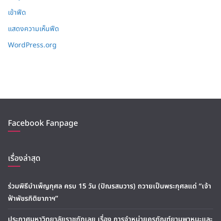
เข้าฟีด
แสดงความเห็นฟีด
WordPress.org
Facebook Fanpage
เรื่องล่าสุด
ร่วมพิธีบำเพ็ญกุศล ครบ 15 วัน (ปัณรสมวาร) ถวายเป็นพระกุศลแด่ “เจ้า
ฟ้าพัชรกิติยาภาฯ”
ประกาศมหาวิทยาลัยราชภัฏเลย เรื่อง การจำหน่ายครุภัณฑ์ยานพาหนะและ