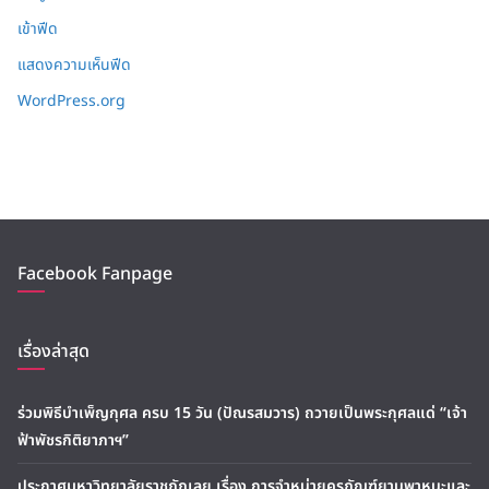
เข้าฟีด
แสดงความเห็นฟีด
WordPress.org
Facebook Fanpage
เรื่องล่าสุด
ร่วมพิธีบำเพ็ญกุศล ครบ 15 วัน (ปัณรสมวาร) ถวายเป็นพระกุศลแด่ “เจ้า
ฟ้าพัชรกิติยาภาฯ”
ประกาศมหาวิทยาลัยราชภัฏเลย เรื่อง การจำหน่ายครุภัณฑ์ยานพาหนะและ