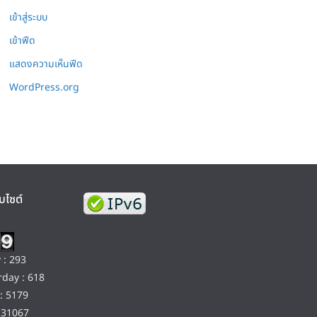
เข้าสู่ระบบ
เข้าฟีด
แสดงความเห็นฟีด
WordPress.org
บไซต์
 : 293
day : 618
: 5179
131067