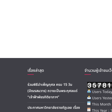
เรื่องล่าสุด
จำนวนผู้เข้าชมเว็
ร่วมพิธีบำเพ็ญกุศล ครบ 15 วัน
(ปัณรสมวาร) ถวายเป็นพระกุศลแด่
Users Today
“เจ้าฟ้าพัชรกิติยาภาฯ”
Users Yester
This Month 
ประกาศมหาวิทยาลัยราชภัฏเลย เรื่อง
This Year : 