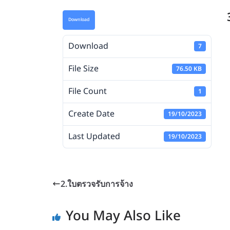
Download
Download
7
File Size
76.50 KB
File Count
1
Create Date
19/10/2023
Last Updated
19/10/2023
2.ใบตรวจรับการจ้าง
You May Also Like