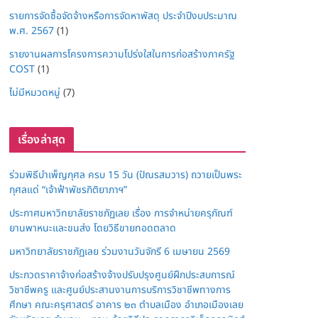
รายการจัดซื้อจัดจ้างหรือการจัดหาพัสดุ ประจำปีงบประมาณ
พ.ศ. 2567
(1)
รายงานผลการโครงการความโปร่งใสในการก่อสร้างภาครัฐ
COST
(1)
ไม่มีหมวดหมู่
(7)
เรื่องล่าสุด
ร่วมพิธีบำเพ็ญกุศล ครบ 15 วัน (ปัณรสมวาร) ถวายเป็นพระ
กุศลแด่ “เจ้าฟ้าพัชรกิติยาภาฯ”
ประกาศมหาวิทยาลัยราชภัฏเลย เรื่อง การจำหน่ายครุภัณฑ์
ยานพาหนะและขนส่ง โดยวิธีขายทอดตลาด
มหาวิทยาลัยราชภัฏเลย ร่วมงานวันจักรี 6 เมษายน 2569
ประกวดราคาจ้างก่อสร้างจ้างปรับปรุงศูนย์ฝึกประสบการณ์
วิชาชีพครู และศูนย์ประสานงานการบริการวิชาชีพทางการ
ศึกษา คณะครุศาสตร์ อาคาร ๒๓ ตำบลเมือง อำเภอเมืองเลย