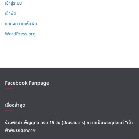
เข้าสู่ระบบ
เข้าฟีด
แสดงความเห็นฟีด
WordPress.org
Facebook Fanpage
เรื่องล่าสุด
ร่วมพิธีบำเพ็ญกุศล ครบ 15 วัน (ปัณรสมวาร) ถวายเป็นพระกุศลแด่ “เจ้า
ฟ้าพัชรกิติยาภาฯ”