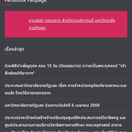
Facebook Fanpage
งานพัสดุ กองกลาง สำนักงานอธิการบดี มหาวิทยาลัย
ราชภัฏเลย
เรื่องล่าสุด
ร่วมพิธีบำเพ็ญกุศล ครบ 15 วัน (ปัณรสมวาร) ถวายเป็นพระกุศลแด่ “เจ้า
ฟ้าพัชรกิติยาภาฯ”
ประกาศมหาวิทยาลัยราชภัฏเลย เรื่อง การจำหน่ายครุภัณฑ์ยานพาหนะและ
ขนส่ง โดยวิธีขายทอดตลาด
มหาวิทยาลัยราชภัฏเลย ร่วมงานวันจักรี 6 เมษายน 2569
ประกวดราคาจ้างก่อสร้างจ้างปรับปรุงศูนย์ฝึกประสบการณ์วิชาชีพครู และ
ศูนย์ประสานงานการบริการวิชาชีพทางการศึกษา คณะครุศาสตร์ อาคาร