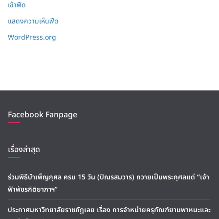
เข้าฟีด
แสดงความเห็นฟีด
WordPress.org
Facebook Fanpage
เรื่องล่าสุด
ร่วมพิธีบำเพ็ญกุศล ครบ 15 วัน (ปัณรสมวาร) ถวายเป็นพระกุศลแด่ “เจ้า
ฟ้าพัชรกิติยาภาฯ”
ประกาศมหาวิทยาลัยราชภัฏเลย เรื่อง การจำหน่ายครุภัณฑ์ยานพาหนะและ