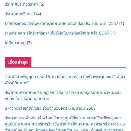
ประกาศประกวดราคา
(5)
ประกาศร่างวิจารณ์
(4)
รายการจัดซื้อจัดจ้างหรือการจัดหาพัสดุ ประจำปีงบประมาณ พ.ศ. 2567
(1)
รายงานผลการโครงการความโปร่งใสในการก่อสร้างภาครัฐ COST
(1)
ไม่มีหมวดหมู่
(7)
เรื่องล่าสุด
ร่วมพิธีบำเพ็ญกุศล ครบ 15 วัน (ปัณรสมวาร) ถวายเป็นพระกุศลแด่ “เจ้าฟ้า
พัชรกิติยาภาฯ”
ประกาศมหาวิทยาลัยราชภัฏเลย เรื่อง การจำหน่ายครุภัณฑ์ยานพาหนะและ
ขนส่ง โดยวิธีขายทอดตลาด
มหาวิทยาลัยราชภัฏเลย ร่วมงานวันจักรี 6 เมษายน 2569
ประกวดราคาจ้างก่อสร้างจ้างปรับปรุงศูนย์ฝึกประสบการณ์วิชาชีพครู และ
ศูนย์ประสานงานการบริการวิชาชีพทางการศึกษา คณะครุศาสตร์ อาคาร ๒๓
ตำบลเมือง อำเภอเมืองเลย จังหวัดเลย จำนวน ๑ งาน ด้วยวิธีประกวดราคา