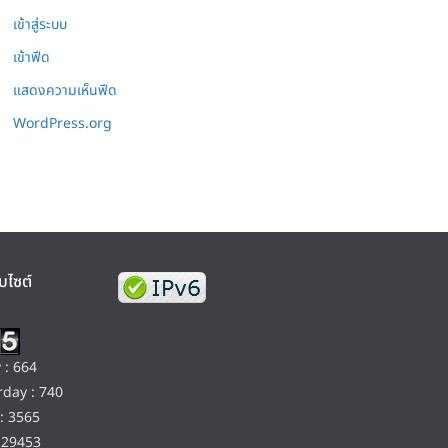
เข้าสู่ระบบ
เข้าฟีด
แสดงความเห็นฟีด
WordPress.org
บไซต์
 : 664
day : 740
: 3565
129453