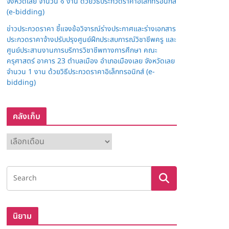
จังหวัดเลย จำนวน ๑ งาน ด้วยวิธีประกวดราคาอิเล็กทรอนิกส์
(e-bidding)
ข่าวประกวดราคา ชี้แจงข้อวิจารณ์ร่างประกาศและร่างเอกสาร
ประกวดราคาจ้างปรับปรุงศูนย์ฝึกประสบการณ์วิชาชีพครู และ
ศูนย์ประสานงานการบริการวิชาชีพทางการศึกษา คณะ
ครุศาสตร์ อาคาร 23 ตำบลเมือง อำเภอเมืองเลย จังหวัดเลย
จำนวน 1 งาน ด้วยวิธีประกวดราคาอิเล็กทรอนิกส์ (e-
bidding)
คลังเก็บ
ค
ลั
ง
เ
ก็
บ
นิยาม