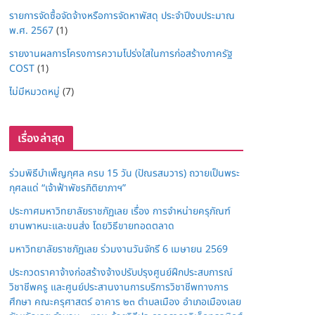
รายการจัดซื้อจัดจ้างหรือการจัดหาพัสดุ ประจำปีงบประมาณ
พ.ศ. 2567
(1)
รายงานผลการโครงการความโปร่งใสในการก่อสร้างภาครัฐ
COST
(1)
ไม่มีหมวดหมู่
(7)
เรื่องล่าสุด
ร่วมพิธีบำเพ็ญกุศล ครบ 15 วัน (ปัณรสมวาร) ถวายเป็นพระ
กุศลแด่ “เจ้าฟ้าพัชรกิติยาภาฯ”
ประกาศมหาวิทยาลัยราชภัฏเลย เรื่อง การจำหน่ายครุภัณฑ์
ยานพาหนะและขนส่ง โดยวิธีขายทอดตลาด
มหาวิทยาลัยราชภัฏเลย ร่วมงานวันจักรี 6 เมษายน 2569
ประกวดราคาจ้างก่อสร้างจ้างปรับปรุงศูนย์ฝึกประสบการณ์
วิชาชีพครู และศูนย์ประสานงานการบริการวิชาชีพทางการ
ศึกษา คณะครุศาสตร์ อาคาร ๒๓ ตำบลเมือง อำเภอเมืองเลย