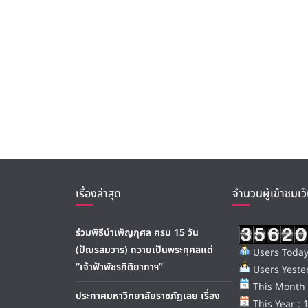
เรื่องล่าสุด
จำนวนผู้เข้าชมเว็
ร่วมพิธีบำเพ็ญกุศล ครบ 15 วัน
(ปัณรสมวาร) ถวายเป็นพระกุศลแด่
Users Today
“เจ้าฟ้าพัชรกิติยาภาฯ”
Users Yester
This Month 
ประกาศมหาวิทยาลัยราชภัฏเลย เรื่อง
This Year : 