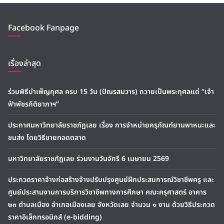
Facebook Fanpage
เรื่องล่าสุด
ร่วมพิธีบำเพ็ญกุศล ครบ 15 วัน (ปัณรสมวาร) ถวายเป็นพระกุศลแด่ “เจ้า
ฟ้าพัชรกิติยาภาฯ”
ประกาศมหาวิทยาลัยราชภัฏเลย เรื่อง การจำหน่ายครุภัณฑ์ยานพาหนะและ
ขนส่ง โดยวิธีขายทอดตลาด
มหาวิทยาลัยราชภัฏเลย ร่วมงานวันจักรี 6 เมษายน 2569
ประกวดราคาจ้างก่อสร้างจ้างปรับปรุงศูนย์ฝึกประสบการณ์วิชาชีพครู และ
ศูนย์ประสานงานการบริการวิชาชีพทางการศึกษา คณะครุศาสตร์ อาคาร
๒๓ ตำบลเมือง อำเภอเมืองเลย จังหวัดเลย จำนวน ๑ งาน ด้วยวิธีประกวด
ราคาอิเล็กทรอนิกส์ (e-bidding)