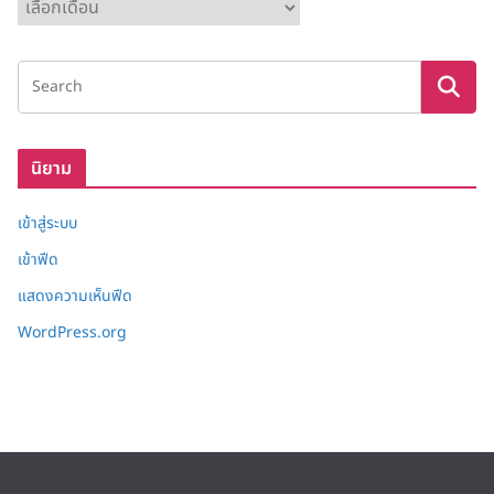
ค
ลั
ง
เ
ก็
บ
นิยาม
เข้าสู่ระบบ
เข้าฟีด
แสดงความเห็นฟีด
WordPress.org