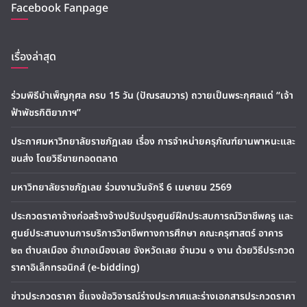
Facebook Fanpage
เรื่องล่าสุด
ร่วมพิธีบำเพ็ญกุศล ครบ 15 วัน (ปัณรสมวาร) ถวายเป็นพระกุศลแด่ “เจ้า
ฟ้าพัชรกิติยาภาฯ”
ประกาศมหาวิทยาลัยราชภัฏเลย เรื่อง การจำหน่ายครุภัณฑ์ยานพาหนะและ
ขนส่ง โดยวิธีขายทอดตลาด
มหาวิทยาลัยราชภัฏเลย ร่วมงานวันจักรี 6 เมษายน 2569
ประกวดราคาจ้างก่อสร้างจ้างปรับปรุงศูนย์ฝึกประสบการณ์วิชาชีพครู และ
ศูนย์ประสานงานการบริการวิชาชีพทางการศึกษา คณะครุศาสตร์ อาคาร
๒๓ ตำบลเมือง อำเภอเมืองเลย จังหวัดเลย จำนวน ๑ งาน ด้วยวิธีประกวด
ราคาอิเล็กทรอนิกส์ (e-bidding)
ข่าวประกวดราคา ชี้แจงข้อวิจารณ์ร่างประกาศและร่างเอกสารประกวดราคา