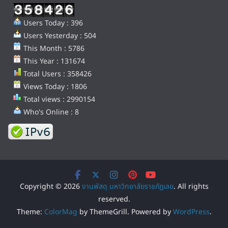
Users Today : 396
Users Yesterday : 504
This Month : 5786
This Year : 131674
Total Users : 358426
Views Today : 1806
Total views : 2990154
Who's Online : 8
Copyright © 2026
งานพัสดุ มหาวิทยาลัยราชภัฏเลย
. All rights
reserved.
Theme:
ColorMag
by ThemeGrill. Powered by
WordPress
.