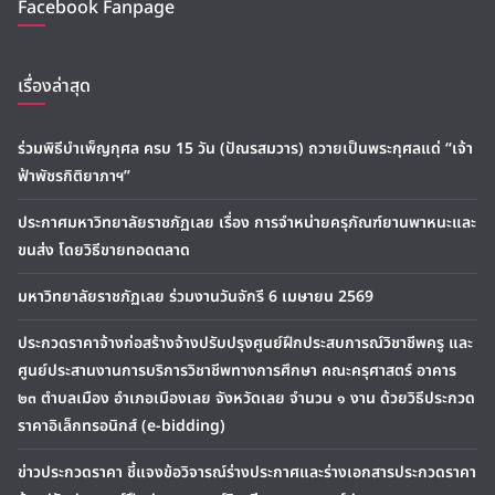
Facebook Fanpage
เรื่องล่าสุด
ร่วมพิธีบำเพ็ญกุศล ครบ 15 วัน (ปัณรสมวาร) ถวายเป็นพระกุศลแด่ “เจ้า
ฟ้าพัชรกิติยาภาฯ”
ประกาศมหาวิทยาลัยราชภัฏเลย เรื่อง การจำหน่ายครุภัณฑ์ยานพาหนะและ
ขนส่ง โดยวิธีขายทอดตลาด
มหาวิทยาลัยราชภัฏเลย ร่วมงานวันจักรี 6 เมษายน 2569
ประกวดราคาจ้างก่อสร้างจ้างปรับปรุงศูนย์ฝึกประสบการณ์วิชาชีพครู และ
ศูนย์ประสานงานการบริการวิชาชีพทางการศึกษา คณะครุศาสตร์ อาคาร
๒๓ ตำบลเมือง อำเภอเมืองเลย จังหวัดเลย จำนวน ๑ งาน ด้วยวิธีประกวด
ราคาอิเล็กทรอนิกส์ (e-bidding)
ข่าวประกวดราคา ชี้แจงข้อวิจารณ์ร่างประกาศและร่างเอกสารประกวดราคา