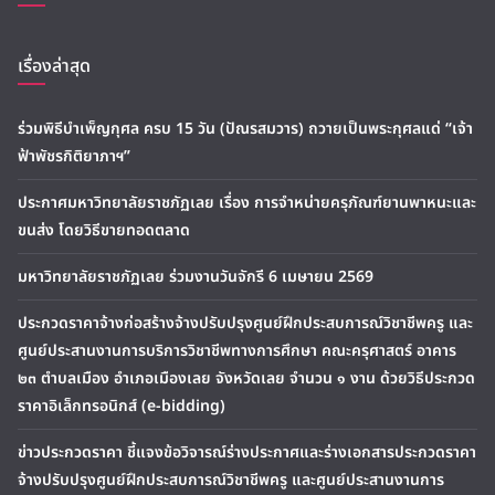
เรื่องล่าสุด
ร่วมพิธีบำเพ็ญกุศล ครบ 15 วัน (ปัณรสมวาร) ถวายเป็นพระกุศลแด่ “เจ้า
ฟ้าพัชรกิติยาภาฯ”
ประกาศมหาวิทยาลัยราชภัฏเลย เรื่อง การจำหน่ายครุภัณฑ์ยานพาหนะและ
ขนส่ง โดยวิธีขายทอดตลาด
มหาวิทยาลัยราชภัฏเลย ร่วมงานวันจักรี 6 เมษายน 2569
ประกวดราคาจ้างก่อสร้างจ้างปรับปรุงศูนย์ฝึกประสบการณ์วิชาชีพครู และ
ศูนย์ประสานงานการบริการวิชาชีพทางการศึกษา คณะครุศาสตร์ อาคาร
๒๓ ตำบลเมือง อำเภอเมืองเลย จังหวัดเลย จำนวน ๑ งาน ด้วยวิธีประกวด
ราคาอิเล็กทรอนิกส์ (e-bidding)
ข่าวประกวดราคา ชี้แจงข้อวิจารณ์ร่างประกาศและร่างเอกสารประกวดราคา
จ้างปรับปรุงศูนย์ฝึกประสบการณ์วิชาชีพครู และศูนย์ประสานงานการ