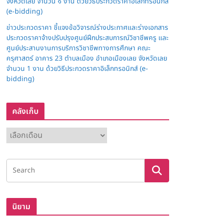
จังหวัดเลย จำนวน ๑ งาน ด้วยวิธีประกวดราคาอิเล็กทรอนิกส์
(e-bidding)
ข่าวประกวดราคา ชี้แจงข้อวิจารณ์ร่างประกาศและร่างเอกสาร
ประกวดราคาจ้างปรับปรุงศูนย์ฝึกประสบการณ์วิชาชีพครู และ
ศูนย์ประสานงานการบริการวิชาชีพทางการศึกษา คณะ
ครุศาสตร์ อาคาร 23 ตำบลเมือง อำเภอเมืองเลย จังหวัดเลย
จำนวน 1 งาน ด้วยวิธีประกวดราคาอิเล็กทรอนิกส์ (e-
bidding)
คลังเก็บ
ค
ลั
ง
เ
ก็
บ
นิยาม