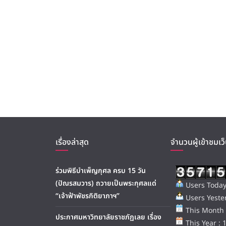
เรื่องล่าสุด
จำนวนผู้เข้าชมเว็
ร่วมพิธีบำเพ็ญกุศล ครบ 15 วัน
(ปัณรสมวาร) ถวายเป็นพระกุศลแด่
Users Today
“เจ้าฟ้าพัชรกิติยาภาฯ”
Users Yester
This Month 
ประกาศมหาวิทยาลัยราชภัฏเลย เรื่อง
This Year : 