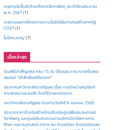
รายการจัดซื้อจัดจ้างหรือการจัดหาพัสดุ ประจำปีงบประมาณ
พ.ศ. 2567
(1)
รายงานผลการโครงการความโปร่งใสในการก่อสร้างภาครัฐ
COST
(1)
ไม่มีหมวดหมู่
(7)
เรื่องล่าสุด
ร่วมพิธีบำเพ็ญกุศล ครบ 15 วัน (ปัณรสมวาร) ถวายเป็นพระ
กุศลแด่ “เจ้าฟ้าพัชรกิติยาภาฯ”
ประกาศมหาวิทยาลัยราชภัฏเลย เรื่อง การจำหน่ายครุภัณฑ์
ยานพาหนะและขนส่ง โดยวิธีขายทอดตลาด
มหาวิทยาลัยราชภัฏเลย ร่วมงานวันจักรี 6 เมษายน 2569
ประกวดราคาจ้างก่อสร้างจ้างปรับปรุงศูนย์ฝึกประสบการณ์
วิชาชีพครู และศูนย์ประสานงานการบริการวิชาชีพทางการ
ศึกษา คณะครุศาสตร์ อาคาร ๒๓ ตำบลเมือง อำเภอเมืองเลย