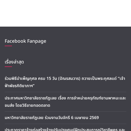
Facebook Fanpage
เรื่องล่าสุด
ร่วมพิธีบำเพ็ญกุศล ครบ 15 วัน (ปัณรสมวาร) ถวายเป็นพระกุศลแด่ “เจ้า
ฟ้าพัชรกิติยาภาฯ”
ประกาศมหาวิทยาลัยราชภัฏเลย เรื่อง การจำหน่ายครุภัณฑ์ยานพาหนะและ
ขนส่ง โดยวิธีขายทอดตลาด
มหาวิทยาลัยราชภัฏเลย ร่วมงานวันจักรี 6 เมษายน 2569
ประกวดราคาจ้างก่อสร้างจ้างปรับปรุงศูนย์ฝึกประสบการณ์วิชาชีพครู และ