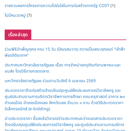
รายงานผลการโครงการความโปร่งใสในการก่อสร้างภาครัฐ COST
(1)
ไม่มีหมวดหมู่
(7)
เรื่องล่าสุด
ร่วมพิธีบำเพ็ญกุศล ครบ 15 วัน (ปัณรสมวาร) ถวายเป็นพระกุศลแด่ “เจ้าฟ้า
พัชรกิติยาภาฯ”
ประกาศมหาวิทยาลัยราชภัฏเลย เรื่อง การจำหน่ายครุภัณฑ์ยานพาหนะและ
ขนส่ง โดยวิธีขายทอดตลาด
มหาวิทยาลัยราชภัฏเลย ร่วมงานวันจักรี 6 เมษายน 2569
ประกวดราคาจ้างก่อสร้างจ้างปรับปรุงศูนย์ฝึกประสบการณ์วิชาชีพครู และ
ศูนย์ประสานงานการบริการวิชาชีพทางการศึกษา คณะครุศาสตร์ อาคาร ๒๓
ตำบลเมือง อำเภอเมืองเลย จังหวัดเลย จำนวน ๑ งาน ด้วยวิธีประกวดราคา
อิเล็กทรอนิกส์ (e-bidding)
ข่าวประกวดราคา ชี้แจงข้อวิจารณ์ร่างประกาศและร่างเอกสารประกวดราคา
จ้างปรับปรุงศูนย์ฝึกประสบการณ์วิชาชีพครู และศูนย์ประสานงานการบริการ
วิชาชีพทางการศึกษา คณะครุศาสตร์ อาคาร 23 ตำบลเมือง อำเภอเมืองเลย