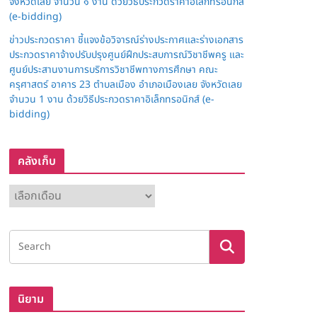
จังหวัดเลย จำนวน ๑ งาน ด้วยวิธีประกวดราคาอิเล็กทรอนิกส์
(e-bidding)
ข่าวประกวดราคา ชี้แจงข้อวิจารณ์ร่างประกาศและร่างเอกสาร
ประกวดราคาจ้างปรับปรุงศูนย์ฝึกประสบการณ์วิชาชีพครู และ
ศูนย์ประสานงานการบริการวิชาชีพทางการศึกษา คณะ
ครุศาสตร์ อาคาร 23 ตำบลเมือง อำเภอเมืองเลย จังหวัดเลย
จำนวน 1 งาน ด้วยวิธีประกวดราคาอิเล็กทรอนิกส์ (e-
bidding)
คลังเก็บ
ค
ลั
ง
เ
ก็
บ
นิยาม