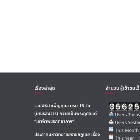
เรื่องล่าสุด
จำนวนผู้เข้าชมเว็
ร่วมพิธีบำเพ็ญกุศล ครบ 15 วัน
(ปัณรสมวาร) ถวายเป็นพระกุศลแด่
Users Today
“เจ้าฟ้าพัชรกิติยาภาฯ”
Users Yester
This Month 
ประกาศมหาวิทยาลัยราชภัฏเลย เรื่อง
This Year : 