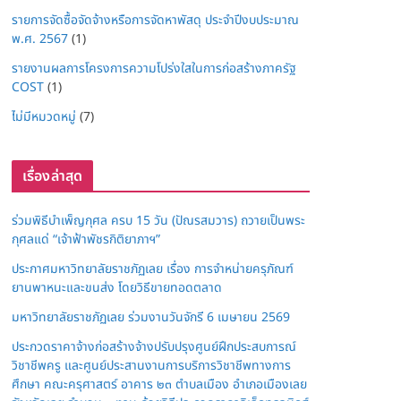
รายการจัดซื้อจัดจ้างหรือการจัดหาพัสดุ ประจำปีงบประมาณ
พ.ศ. 2567
(1)
รายงานผลการโครงการความโปร่งใสในการก่อสร้างภาครัฐ
COST
(1)
ไม่มีหมวดหมู่
(7)
เรื่องล่าสุด
ร่วมพิธีบำเพ็ญกุศล ครบ 15 วัน (ปัณรสมวาร) ถวายเป็นพระ
กุศลแด่ “เจ้าฟ้าพัชรกิติยาภาฯ”
ประกาศมหาวิทยาลัยราชภัฏเลย เรื่อง การจำหน่ายครุภัณฑ์
ยานพาหนะและขนส่ง โดยวิธีขายทอดตลาด
มหาวิทยาลัยราชภัฏเลย ร่วมงานวันจักรี 6 เมษายน 2569
ประกวดราคาจ้างก่อสร้างจ้างปรับปรุงศูนย์ฝึกประสบการณ์
วิชาชีพครู และศูนย์ประสานงานการบริการวิชาชีพทางการ
ศึกษา คณะครุศาสตร์ อาคาร ๒๓ ตำบลเมือง อำเภอเมืองเลย