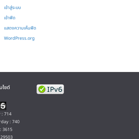
เข้าสู่ระบบ
เข้าฟีด
แสดงความเห็นฟีด
WordPress.org
บไซต์
 : 714
day : 740
: 3615
129503