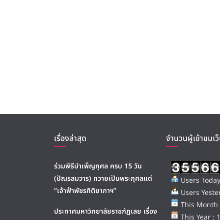
เรื่องล่าสุด
จำนวนผู้เข้าชมเว็
ร่วมพิธีบำเพ็ญกุศล ครบ 15 วัน
(ปัณรสมวาร) ถวายเป็นพระกุศลแด่
Users Today
“เจ้าฟ้าพัชรกิติยาภาฯ”
Users Yester
This Month 
ประกาศมหาวิทยาลัยราชภัฏเลย เรื่อง
This Year : 