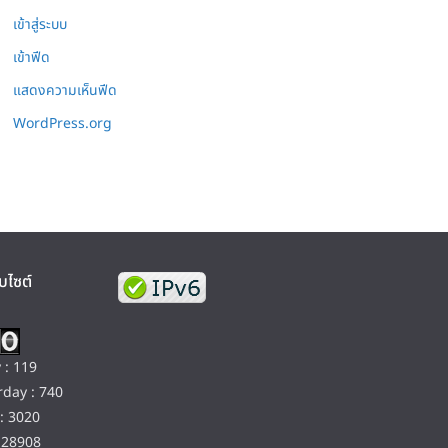
เข้าสู่ระบบ
เข้าฟีด
แสดงความเห็นฟีด
WordPress.org
บไซต์
 : 119
day : 740
: 3020
128908