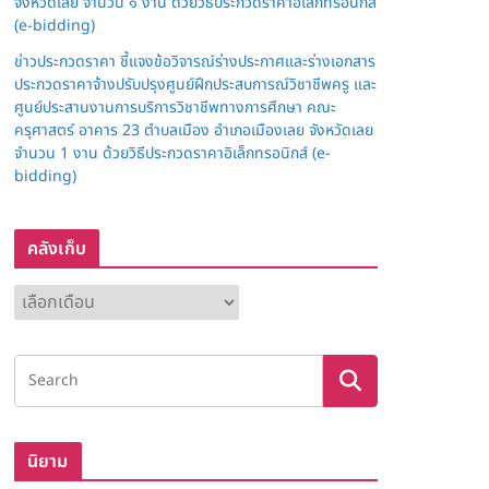
จังหวัดเลย จำนวน ๑ งาน ด้วยวิธีประกวดราคาอิเล็กทรอนิกส์
(e-bidding)
ข่าวประกวดราคา ชี้แจงข้อวิจารณ์ร่างประกาศและร่างเอกสาร
ประกวดราคาจ้างปรับปรุงศูนย์ฝึกประสบการณ์วิชาชีพครู และ
ศูนย์ประสานงานการบริการวิชาชีพทางการศึกษา คณะ
ครุศาสตร์ อาคาร 23 ตำบลเมือง อำเภอเมืองเลย จังหวัดเลย
จำนวน 1 งาน ด้วยวิธีประกวดราคาอิเล็กทรอนิกส์ (e-
bidding)
คลังเก็บ
ค
ลั
ง
เ
ก็
บ
นิยาม