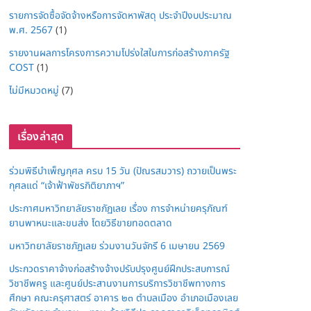
รายการจัดซื้อจัดจ้างหรือการจัดหาพัสดุ ประจำปีงบประมาณ
พ.ศ. 2567
(1)
รายงานผลการโครงการความโปร่งใสในการก่อสร้างภาครัฐ
COST
(1)
ไม่มีหมวดหมู่
(7)
เรื่องล่าสุด
ร่วมพิธีบำเพ็ญกุศล ครบ 15 วัน (ปัณรสมวาร) ถวายเป็นพระ
กุศลแด่ “เจ้าฟ้าพัชรกิติยาภาฯ”
ประกาศมหาวิทยาลัยราชภัฏเลย เรื่อง การจำหน่ายครุภัณฑ์
ยานพาหนะและขนส่ง โดยวิธีขายทอดตลาด
มหาวิทยาลัยราชภัฏเลย ร่วมงานวันจักรี 6 เมษายน 2569
ประกวดราคาจ้างก่อสร้างจ้างปรับปรุงศูนย์ฝึกประสบการณ์
วิชาชีพครู และศูนย์ประสานงานการบริการวิชาชีพทางการ
ศึกษา คณะครุศาสตร์ อาคาร ๒๓ ตำบลเมือง อำเภอเมืองเลย