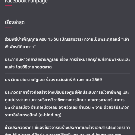
Facebook Fanpage
เรื่องล่าสุด
ร่วมพิธีบำเพ็ญกุศล ครบ 15 วัน (ปัณรสมวาร) ถวายเป็นพระกุศลแด่ “เจ้า
ฟ้าพัชรกิติยาภาฯ”
ประกาศมหาวิทยาลัยราชภัฏเลย เรื่อง การจำหน่ายครุภัณฑ์ยานพาหนะและ
ขนส่ง โดยวิธีขายทอดตลาด
มหาวิทยาลัยราชภัฏเลย ร่วมงานวันจักรี 6 เมษายน 2569
ประกวดราคาจ้างก่อสร้างจ้างปรับปรุงศูนย์ฝึกประสบการณ์วิชาชีพครู และ
ศูนย์ประสานงานการบริการวิชาชีพทางการศึกษา คณะครุศาสตร์ อาคาร
๒๓ ตำบลเมือง อำเภอเมืองเลย จังหวัดเลย จำนวน ๑ งาน ด้วยวิธีประกวด
ราคาอิเล็กทรอนิกส์ (e-bidding)
ข่าวประกวดราคา ชี้แจงข้อวิจารณ์ร่างประกาศและร่างเอกสารประกวดราคา