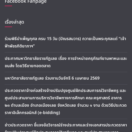
Facebook Fanpage
เรื่องล่าสุด
ร่วมพิธีบำเพ็ญกุศล ครบ 15 วัน (ปัณรสมวาร) ถวายเป็นพระกุศลแด่ “เจ้า
ฟ้าพัชรกิติยาภาฯ”
ประกาศมหาวิทยาลัยราชภัฏเลย เรื่อง การจำหน่ายครุภัณฑ์ยานพาหนะและ
ขนส่ง โดยวิธีขายทอดตลาด
มหาวิทยาลัยราชภัฏเลย ร่วมงานวันจักรี 6 เมษายน 2569
ประกวดราคาจ้างก่อสร้างจ้างปรับปรุงศูนย์ฝึกประสบการณ์วิชาชีพครู และ
ศูนย์ประสานงานการบริการวิชาชีพทางการศึกษา คณะครุศาสตร์ อาคาร
๒๓ ตำบลเมือง อำเภอเมืองเลย จังหวัดเลย จำนวน ๑ งาน ด้วยวิธีประกวด
ราคาอิเล็กทรอนิกส์ (e-bidding)
ข่าวประกวดราคา ชี้แจงข้อวิจารณ์ร่างประกาศและร่างเอกสารประกวดราคา