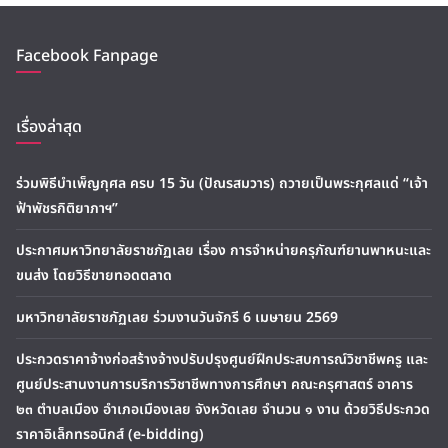
Facebook Fanpage
เรื่องล่าสุด
ร่วมพิธีบำเพ็ญกุศล ครบ 15 วัน (ปัณรสมวาร) ถวายเป็นพระกุศลแด่ “เจ้า
ฟ้าพัชรกิติยาภาฯ”
ประกาศมหาวิทยาลัยราชภัฏเลย เรื่อง การจำหน่ายครุภัณฑ์ยานพาหนะและ
ขนส่ง โดยวิธีขายทอดตลาด
มหาวิทยาลัยราชภัฏเลย ร่วมงานวันจักรี 6 เมษายน 2569
ประกวดราคาจ้างก่อสร้างจ้างปรับปรุงศูนย์ฝึกประสบการณ์วิชาชีพครู และ
ศูนย์ประสานงานการบริการวิชาชีพทางการศึกษา คณะครุศาสตร์ อาคาร
๒๓ ตำบลเมือง อำเภอเมืองเลย จังหวัดเลย จำนวน ๑ งาน ด้วยวิธีประกวด
ราคาอิเล็กทรอนิกส์ (e-bidding)