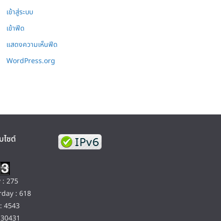
เข้าสู่ระบบ
เข้าฟีด
แสดงความเห็นฟีด
WordPress.org
บไซต์
 : 275
day : 618
: 4543
130431