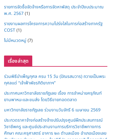
รายการจัดซื้อจัดจ้างหรือการจัดหาพัสดุ ประจำปีงบประมาณ
พ.ศ. 2567
(1)
รายงานผลการโครงการความโปร่งใสในการก่อสร้างภาครัฐ
COST
(1)
ไม่มีหมวดหมู่
(7)
เรื่องล่าสุด
ร่วมพิธีบำเพ็ญกุศล ครบ 15 วัน (ปัณรสมวาร) ถวายเป็นพระ
กุศลแด่ “เจ้าฟ้าพัชรกิติยาภาฯ”
ประกาศมหาวิทยาลัยราชภัฏเลย เรื่อง การจำหน่ายครุภัณฑ์
ยานพาหนะและขนส่ง โดยวิธีขายทอดตลาด
มหาวิทยาลัยราชภัฏเลย ร่วมงานวันจักรี 6 เมษายน 2569
ประกวดราคาจ้างก่อสร้างจ้างปรับปรุงศูนย์ฝึกประสบการณ์
วิชาชีพครู และศูนย์ประสานงานการบริการวิชาชีพทางการ
ศึกษา คณะครุศาสตร์ อาคาร ๒๓ ตำบลเมือง อำเภอเมืองเลย