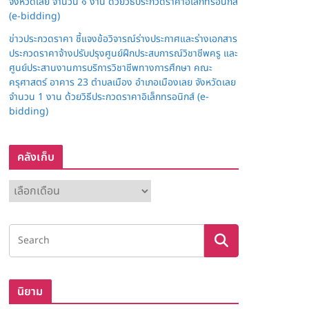
จังหวัดเลย จำนวน ๑ งาน ด้วยวิธีประกวดราคาอิเล็กทรอนิกส์
(e-bidding)
ข่าวประกวดราคา ชี้แจงข้อวิจารณ์ร่างประกาศและร่างเอกสาร
ประกวดราคาจ้างปรับปรุงศูนย์ฝึกประสบการณ์วิชาชีพครู และ
ศูนย์ประสานงานการบริการวิชาชีพทางการศึกษา คณะ
ครุศาสตร์ อาคาร 23 ตำบลเมือง อำเภอเมืองเลย จังหวัดเลย
จำนวน 1 งาน ด้วยวิธีประกวดราคาอิเล็กทรอนิกส์ (e-
bidding)
คลังเก็บ
ค
ลั
ง
เ
ก็
บ
นิยาม