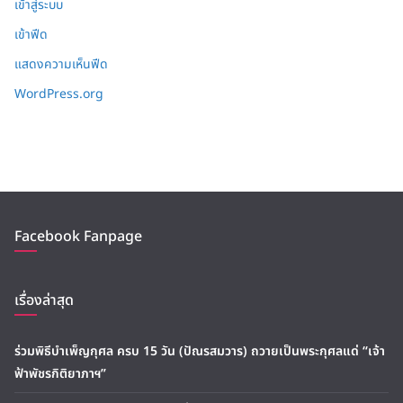
เข้าสู่ระบบ
เข้าฟีด
แสดงความเห็นฟีด
WordPress.org
Facebook Fanpage
เรื่องล่าสุด
ร่วมพิธีบำเพ็ญกุศล ครบ 15 วัน (ปัณรสมวาร) ถวายเป็นพระกุศลแด่ “เจ้า
ฟ้าพัชรกิติยาภาฯ”