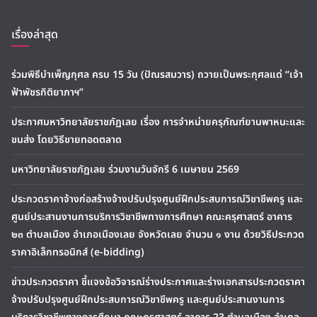
เรื่องล่าสุด
ร่วมพิธีบำเพ็ญกุศล ครบ 15 วัน (ปัณรสมวาร) ถวายเป็นพระกุศลแด่ “เจ้า
ฟ้าพัชรกิติยาภาฯ”
ประกาศมหาวิทยาลัยราชภัฏเลย เรื่อง การจำหน่ายครุภัณฑ์ยานพาหนะและ
ขนส่ง โดยวิธีขายทอดตลาด
มหาวิทยาลัยราชภัฏเลย ร่วมงานวันจักรี 6 เมษายน 2569
ประกวดราคาจ้างก่อสร้างจ้างปรับปรุงศูนย์ฝึกประสบการณ์วิชาชีพครู และ
ศูนย์ประสานงานการบริการวิชาชีพทางการศึกษา คณะครุศาสตร์ อาคาร
๒๓ ตำบลเมือง อำเภอเมืองเลย จังหวัดเลย จำนวน ๑ งาน ด้วยวิธีประกวด
ราคาอิเล็กทรอนิกส์ (e-bidding)
ข่าวประกวดราคา ชี้แจงข้อวิจารณ์ร่างประกาศและร่างเอกสารประกวดราคา
จ้างปรับปรุงศูนย์ฝึกประสบการณ์วิชาชีพครู และศูนย์ประสานงานการ