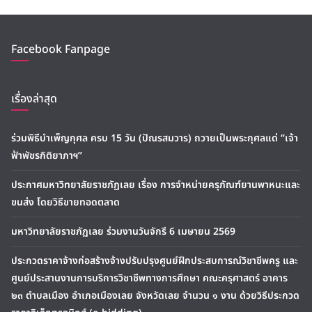
Facebook Fanpage
เรื่องล่าสุด
ร่วมพิธีบำเพ็ญกุศล ครบ 15 วัน (ปัณรสมวาร) ถวายเป็นพระกุศลแด่ “เจ้า
ฟ้าพัชรกิติยาภาฯ”
ประกาศมหาวิทยาลัยราชภัฏเลย เรื่อง การจำหน่ายครุภัณฑ์ยานพาหนะและ
ขนส่ง โดยวิธีขายทอดตลาด
มหาวิทยาลัยราชภัฏเลย ร่วมงานวันจักรี 6 เมษายน 2569
ประกวดราคาจ้างก่อสร้างจ้างปรับปรุงศูนย์ฝึกประสบการณ์วิชาชีพครู และ
ศูนย์ประสานงานการบริการวิชาชีพทางการศึกษา คณะครุศาสตร์ อาคาร
๒๓ ตำบลเมือง อำเภอเมืองเลย จังหวัดเลย จำนวน ๑ งาน ด้วยวิธีประกวด