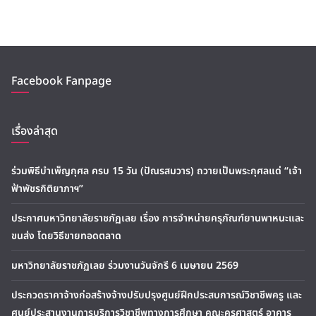
Facebook Fanpage
เรื่องล่าสุด
ร่วมพิธีบำเพ็ญกุศล ครบ 15 วัน (ปัณรสมวาร) ถวายเป็นพระกุศลแด่ “เจ้า
ฟ้าพัชรกิติยาภาฯ”
ประกาศมหาวิทยาลัยราชภัฏเลย เรื่อง การจำหน่ายครุภัณฑ์ยานพาหนะและ
ขนส่ง โดยวิธีขายทอดตลาด
มหาวิทยาลัยราชภัฏเลย ร่วมงานวันจักรี 6 เมษายน 2569
ประกวดราคาจ้างก่อสร้างจ้างปรับปรุงศูนย์ฝึกประสบการณ์วิชาชีพครู และ
ศูนย์ประสานงานการบริการวิชาชีพทางการศึกษา คณะครุศาสตร์ อาคาร