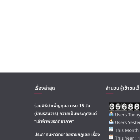
เรื่องล่าสุด
จำนวนผู้เข้าชมเว็
ร่วมพิธีบำเพ็ญกุศล ครบ 15 วัน
(ปัณรสมวาร) ถวายเป็นพระกุศลแด่
Users Today
“เจ้าฟ้าพัชรกิติยาภาฯ”
Users Yester
This Month 
ประกาศมหาวิทยาลัยราชภัฏเลย เรื่อง
This Year : 