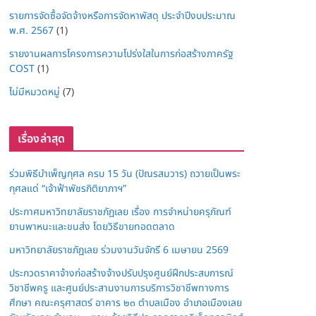
รายการจัดซื้อจัดจ้างหรือการจัดหาพัสดุ ประจำปีงบประมาณ
พ.ศ. 2567
(1)
รายงานผลการโครงการความโปร่งใสในการก่อสร้างภาครัฐ
COST
(1)
ไม่มีหมวดหมู่
(7)
เรื่องล่าสุด
ร่วมพิธีบำเพ็ญกุศล ครบ 15 วัน (ปัณรสมวาร) ถวายเป็นพระ
กุศลแด่ “เจ้าฟ้าพัชรกิติยาภาฯ”
ประกาศมหาวิทยาลัยราชภัฏเลย เรื่อง การจำหน่ายครุภัณฑ์
ยานพาหนะและขนส่ง โดยวิธีขายทอดตลาด
มหาวิทยาลัยราชภัฏเลย ร่วมงานวันจักรี 6 เมษายน 2569
ประกวดราคาจ้างก่อสร้างจ้างปรับปรุงศูนย์ฝึกประสบการณ์
วิชาชีพครู และศูนย์ประสานงานการบริการวิชาชีพทางการ
ศึกษา คณะครุศาสตร์ อาคาร ๒๓ ตำบลเมือง อำเภอเมืองเลย