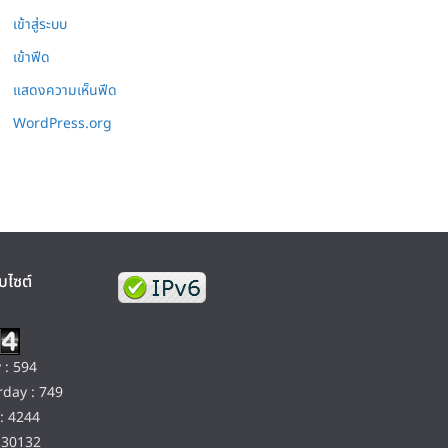
เข้าสู่ระบบ
เข้าฟีด
แสดงความเห็นฟีด
WordPress.org
บไซต์
 : 594
day : 749
: 4244
130132