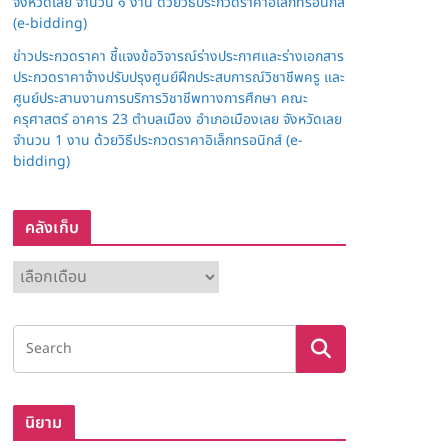
จังหวัดเลย จำนวน ๑ งาน ด้วยวิธีประกวดราคาอิเล็กทรอนิกส์
(e-bidding)
ข่าวประกวดราคา ชี้แจงข้อวิจารณ์ร่างประกาศและร่างเอกสาร
ประกวดราคาจ้างปรับปรุงศูนย์ฝึกประสบการณ์วิชาชีพครู และ
ศูนย์ประสานงานการบริการวิชาชีพทางการศึกษา คณะ
ครุศาสตร์ อาคาร 23 ตำบลเมือง อำเภอเมืองเลย จังหวัดเลย
จำนวน 1 งาน ด้วยวิธีประกวดราคาอิเล็กทรอนิกส์ (e-
bidding)
คลังเก็บ
ค
ลั
ง
เ
ก็
บ
นิยาม