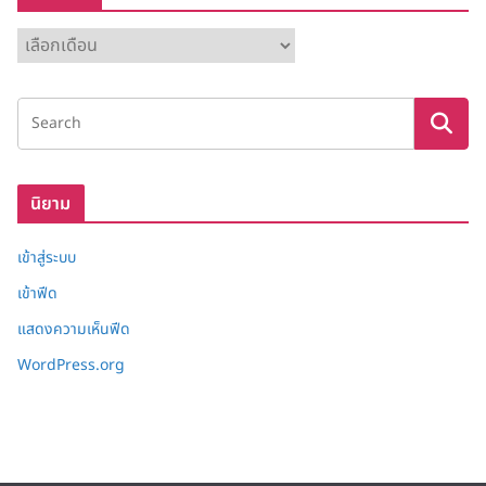
ค
ลั
ง
เ
ก็
บ
นิยาม
เข้าสู่ระบบ
เข้าฟีด
แสดงความเห็นฟีด
WordPress.org