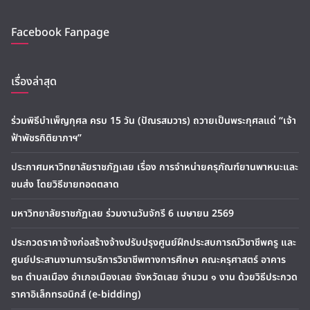
Facebook Fanpage
เรื่องล่าสุด
ร่วมพิธีบำเพ็ญกุศล ครบ 15 วัน (ปัณรสมวาร) ถวายเป็นพระกุศลแด่ “เจ้า
ฟ้าพัชรกิติยาภาฯ”
ประกาศมหาวิทยาลัยราชภัฏเลย เรื่อง การจำหน่ายครุภัณฑ์ยานพาหนะและ
ขนส่ง โดยวิธีขายทอดตลาด
มหาวิทยาลัยราชภัฏเลย ร่วมงานวันจักรี 6 เมษายน 2569
ประกวดราคาจ้างก่อสร้างจ้างปรับปรุงศูนย์ฝึกประสบการณ์วิชาชีพครู และ
ศูนย์ประสานงานการบริการวิชาชีพทางการศึกษา คณะครุศาสตร์ อาคาร
๒๓ ตำบลเมือง อำเภอเมืองเลย จังหวัดเลย จำนวน ๑ งาน ด้วยวิธีประกวด
ราคาอิเล็กทรอนิกส์ (e-bidding)