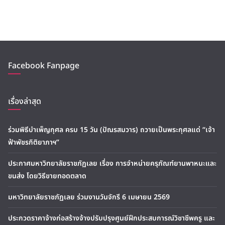
Facebook Fanpage
เรื่องล่าสุด
ร่วมพิธีบำเพ็ญกุศล ครบ 15 วัน (ปัณรสมวาร) ถวายเป็นพระกุศลแด่ “เจ้า
ฟ้าพัชรกิติยาภาฯ”
ประกาศมหาวิทยาลัยราชภัฏเลย เรื่อง การจำหน่ายครุภัณฑ์ยานพาหนะและ
ขนส่ง โดยวิธีขายทอดตลาด
มหาวิทยาลัยราชภัฏเลย ร่วมงานวันจักรี 6 เมษายน 2569
ประกวดราคาจ้างก่อสร้างจ้างปรับปรุงศูนย์ฝึกประสบการณ์วิชาชีพครู และ