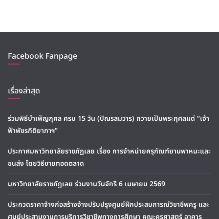
Facebook Fanpage
เรื่องล่าสุด
ร่วมพิธีบำเพ็ญกุศล ครบ 15 วัน (ปัณรสมวาร) ถวายเป็นพระกุศลแด่ “เจ้า
ฟ้าพัชรกิติยาภาฯ”
ประกาศมหาวิทยาลัยราชภัฏเลย เรื่อง การจำหน่ายครุภัณฑ์ยานพาหนะและ
ขนส่ง โดยวิธีขายทอดตลาด
มหาวิทยาลัยราชภัฏเลย ร่วมงานวันจักรี 6 เมษายน 2569
ประกวดราคาจ้างก่อสร้างจ้างปรับปรุงศูนย์ฝึกประสบการณ์วิชาชีพครู และ
ศูนย์ประสานงานการบริการวิชาชีพทางการศึกษา คณะครุศาสตร์ อาคาร