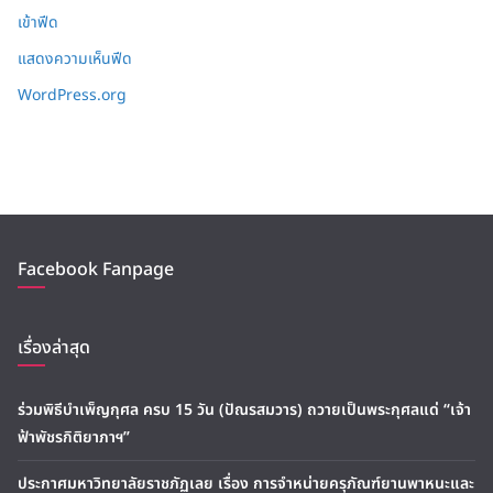
เข้าฟีด
แสดงความเห็นฟีด
WordPress.org
Facebook Fanpage
เรื่องล่าสุด
ร่วมพิธีบำเพ็ญกุศล ครบ 15 วัน (ปัณรสมวาร) ถวายเป็นพระกุศลแด่ “เจ้า
ฟ้าพัชรกิติยาภาฯ”
ประกาศมหาวิทยาลัยราชภัฏเลย เรื่อง การจำหน่ายครุภัณฑ์ยานพาหนะและ