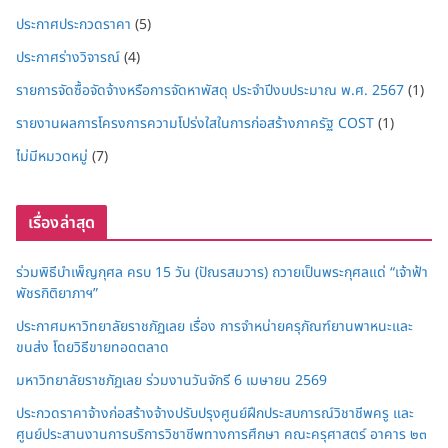
ประกาศประกวดราคา
(5)
ประกาศร่างวิจารณ์
(4)
รายการจัดซื้อจัดจ้างหรือการจัดหาพัสดุ ประจำปีงบประมาณ พ.ศ. 2567
(1)
รายงานผลการโครงการความโปร่งใสในการก่อสร้างภาครัฐ COST
(1)
ไม่มีหมวดหมู่
(7)
เรื่องล่าสุด
ร่วมพิธีบำเพ็ญกุศล ครบ 15 วัน (ปัณรสมวาร) ถวายเป็นพระกุศลแด่ “เจ้าฟ้า
พัชรกิติยาภาฯ”
ประกาศมหาวิทยาลัยราชภัฏเลย เรื่อง การจำหน่ายครุภัณฑ์ยานพาหนะและ
ขนส่ง โดยวิธีขายทอดตลาด
มหาวิทยาลัยราชภัฏเลย ร่วมงานวันจักรี 6 เมษายน 2569
ประกวดราคาจ้างก่อสร้างจ้างปรับปรุงศูนย์ฝึกประสบการณ์วิชาชีพครู และ
ศูนย์ประสานงานการบริการวิชาชีพทางการศึกษา คณะครุศาสตร์ อาคาร ๒๓