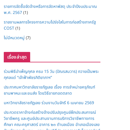
รายการจัดซื้อจัดจ้างหรือการจัดหาพัสดุ ประจำปีงบประมาณ
พ.ศ. 2567
(1)
รายงานผลการโครงการความโปร่งใสในการก่อสร้างภาครัฐ
COST
(1)
ไม่มีหมวดหมู่
(7)
เรื่องล่าสุด
ร่วมพิธีบำเพ็ญกุศล ครบ 15 วัน (ปัณรสมวาร) ถวายเป็นพระ
กุศลแด่ “เจ้าฟ้าพัชรกิติยาภาฯ”
ประกาศมหาวิทยาลัยราชภัฏเลย เรื่อง การจำหน่ายครุภัณฑ์
ยานพาหนะและขนส่ง โดยวิธีขายทอดตลาด
มหาวิทยาลัยราชภัฏเลย ร่วมงานวันจักรี 6 เมษายน 2569
ประกวดราคาจ้างก่อสร้างจ้างปรับปรุงศูนย์ฝึกประสบการณ์
วิชาชีพครู และศูนย์ประสานงานการบริการวิชาชีพทางการ
ศึกษา คณะครุศาสตร์ อาคาร ๒๓ ตำบลเมือง อำเภอเมืองเลย