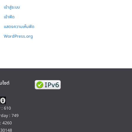
เข้าสู่ระบบ
เข้าฟีด
แสดงความเห็นฟีด
WordPress.org
บไซต์
 : 610
day : 749
: 4260
130148