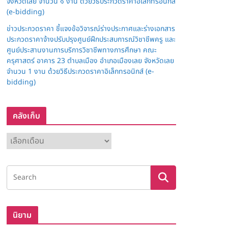
จังหวัดเลย จำนวน ๑ งาน ด้วยวิธีประกวดราคาอิเล็กทรอนิกส์
(e-bidding)
ข่าวประกวดราคา ชี้แจงข้อวิจารณ์ร่างประกาศและร่างเอกสาร
ประกวดราคาจ้างปรับปรุงศูนย์ฝึกประสบการณ์วิชาชีพครู และ
ศูนย์ประสานงานการบริการวิชาชีพทางการศึกษา คณะ
ครุศาสตร์ อาคาร 23 ตำบลเมือง อำเภอเมืองเลย จังหวัดเลย
จำนวน 1 งาน ด้วยวิธีประกวดราคาอิเล็กทรอนิกส์ (e-
bidding)
คลังเก็บ
ค
ลั
ง
เ
ก็
บ
นิยาม