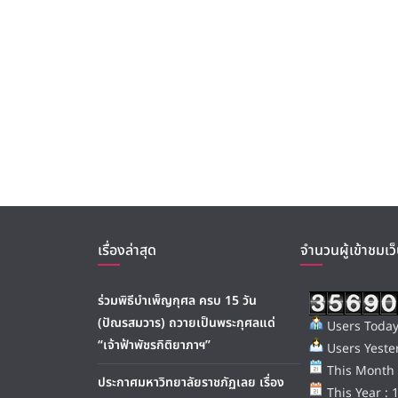
เรื่องล่าสุด
จำนวนผู้เข้าชมเว็
ร่วมพิธีบำเพ็ญกุศล ครบ 15 วัน
(ปัณรสมวาร) ถวายเป็นพระกุศลแด่
Users Today
“เจ้าฟ้าพัชรกิติยาภาฯ”
Users Yester
This Month 
ประกาศมหาวิทยาลัยราชภัฏเลย เรื่อง
This Year : 