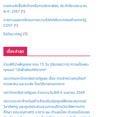
รายการจัดซื้อจัดจ้างหรือการจัดหาพัสดุ ประจำปีงบประมาณ
พ.ศ. 2567
(1)
รายงานผลการโครงการความโปร่งใสในการก่อสร้างภาครัฐ
COST
(1)
ไม่มีหมวดหมู่
(7)
เรื่องล่าสุด
ร่วมพิธีบำเพ็ญกุศล ครบ 15 วัน (ปัณรสมวาร) ถวายเป็นพระ
กุศลแด่ “เจ้าฟ้าพัชรกิติยาภาฯ”
ประกาศมหาวิทยาลัยราชภัฏเลย เรื่อง การจำหน่ายครุภัณฑ์
ยานพาหนะและขนส่ง โดยวิธีขายทอดตลาด
มหาวิทยาลัยราชภัฏเลย ร่วมงานวันจักรี 6 เมษายน 2569
ประกวดราคาจ้างก่อสร้างจ้างปรับปรุงศูนย์ฝึกประสบการณ์
วิชาชีพครู และศูนย์ประสานงานการบริการวิชาชีพทางการ
ศึกษา คณะครุศาสตร์ อาคาร ๒๓ ตำบลเมือง อำเภอเมืองเลย