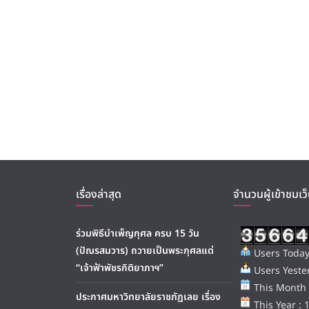
เรื่องล่าสุด
จำนวนผู้เข้าชมเว็
ร่วมพิธีบำเพ็ญกุศล ครบ 15 วัน
(ปัณรสมวาร) ถวายเป็นพระกุศลแด่
Users Today
“เจ้าฟ้าพัชรกิติยาภาฯ”
Users Yester
This Month 
ประกาศมหาวิทยาลัยราชภัฏเลย เรื่อง
This Year : 