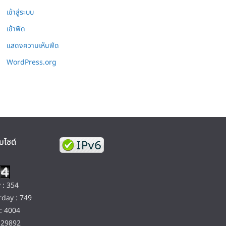
เข้าสู่ระบบ
เข้าฟีด
แสดงความเห็นฟีด
WordPress.org
บไซต์
 : 354
day : 749
: 4004
129892