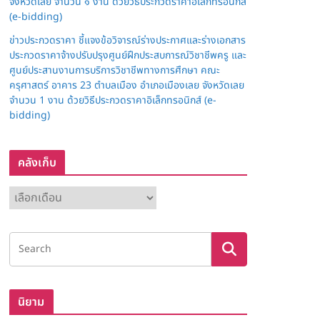
จังหวัดเลย จำนวน ๑ งาน ด้วยวิธีประกวดราคาอิเล็กทรอนิกส์
(e-bidding)
ข่าวประกวดราคา ชี้แจงข้อวิจารณ์ร่างประกาศและร่างเอกสาร
ประกวดราคาจ้างปรับปรุงศูนย์ฝึกประสบการณ์วิชาชีพครู และ
ศูนย์ประสานงานการบริการวิชาชีพทางการศึกษา คณะ
ครุศาสตร์ อาคาร 23 ตำบลเมือง อำเภอเมืองเลย จังหวัดเลย
จำนวน 1 งาน ด้วยวิธีประกวดราคาอิเล็กทรอนิกส์ (e-
bidding)
คลังเก็บ
ค
ลั
ง
เ
ก็
บ
นิยาม